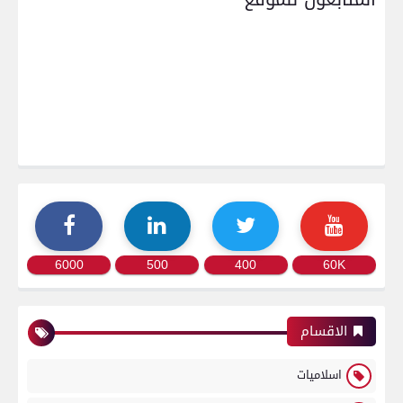
6000
500
400
60K
الاقسام
اسلاميات