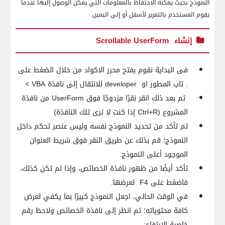
النموذج بحيث يمكنه الاحتفاظ بالمعلومات التي يمكن الوصول إليها عندما
يقوم المستخدم بالتمرير لأسفل أو إلى اليمين.
إنشاء
Scrollable UserForm
فى البداية نقوم بفتح محرر الاكواد من خلال الضغط على
.
تاب المطور او
developer
للانتقال إلى نافذة
VBA
>
ثم بعد ذلك انقر نقرًا مزدوجًا فوق
UserForm
من نافذة
المشروع (
Ctrl+R
إذا كنت لا ترى تلك النافذة)
ثم تأكد من تحديد النموذج نفسه وليس عنصر تحكم داخل
النموذج؛ قم بذلك عن طريق النقر فوق شريط العنوان
الموجود أعلى النموذج.
تأكد أيضًا من ظهور نافذة الخصائص، وإذا لم تكن كذلك،
فاضغط على
F4
لعرضها.
في الوقت الحالي، اجعل النموذج كبيرًا بما يكفي لعرض
كافة محتوياته؛ ثم انظر إلى نافذة الخصائص ولاحظ رقم
خاصية الارتفاع: