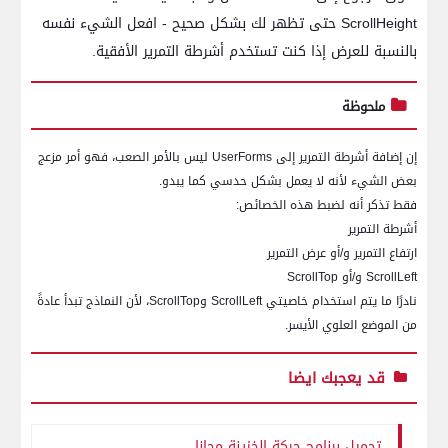
ScrollHeight
حتى تظهر لك بشكل صحيح - افعل الشيء نفسه
بالنسبة للعرض إذا كنت تستخدم أشرطة التمرير الأفقية.
ملحوظة
إن إضافة أشرطة التمرير إلى
UserForms
ليس بالأمر الصعب، فهو أمر مزعج
بعض الشيء لأنه لا يعمل بشكل حدسي كما يبدو.
فقط تذكر أنه لضبط هذه الخصائص:
أشرطة التمرير
ارتفاع التمرير و/أو عرض التمرير
ScrollLeft
و/أو
ScrollTop
نادرًا ما يتم استخدام خاصيتي
ScrollLeft
و
ScrollTop
، لأن النماذج تبدأ عادةً
من الموضع العلوي الأيسر.
قد يعجبك ايضا
تحميل برنامج حركة الخزينة مجانا