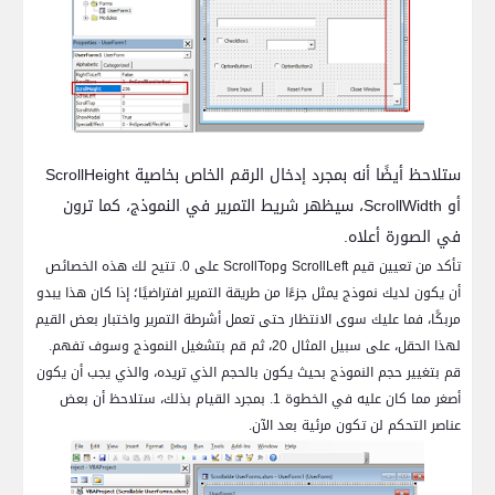
ستلاحظ أيضًا أنه بمجرد إدخال الرقم الخاص بخاصية
ScrollHeight
أو
ScrollWidth
، سيظهر شريط التمرير في النموذج، كما ترون
في الصورة أعلاه.
تأكد من تعيين قيم
ScrollLeft
و
ScrollTop
على 0. تتيح لك هذه الخصائص
أن يكون لديك نموذج يمثل جزءًا من طريقة التمرير افتراضيًا؛ إذا كان هذا يبدو
مربكًا، فما عليك سوى الانتظار حتى تعمل أشرطة التمرير واختبار بعض القيم
لهذا الحقل، على سبيل المثال 20، ثم قم بتشغيل النموذج وسوف تفهم.
قم بتغيير حجم النموذج بحيث يكون بالحجم الذي تريده، والذي يجب أن يكون
أصغر مما كان عليه في الخطوة 1. بمجرد القيام بذلك، ستلاحظ أن بعض
عناصر التحكم لن تكون مرئية بعد الآن.