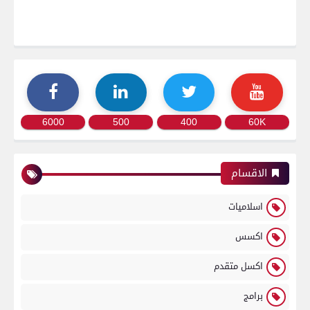
6000
500
400
60K
الاقسام
اسلاميات
اكسس
اكسل متقدم
برامج