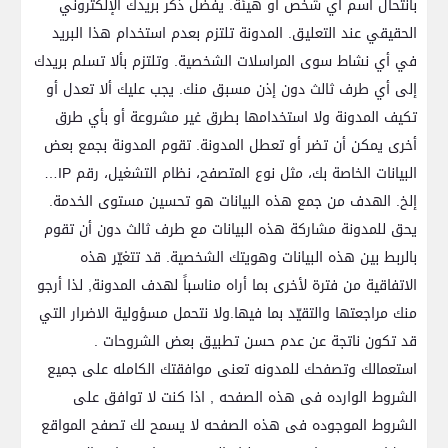
بانتحال اسم أي شخص أو هيئة. يفضل ذكر بريدك الإلكتروني
الحقيقي عند التعليق. المدونة تلتزم بعدم استخدام هذا البريد
في أي نشاط سوى المراسلات الشخصية. وتلتزم بألا تسلم بريدك
إلى أي طرف ثالث دون إذن مسبق منك. يجب عليك ألا تعدل أو
تكيف المدونة ولا استخدامها بطرق غير مشروعة أو بأي طرق
أخرى يمكن أن تضر أو تعطل المدونة. تقوم المدونة بجمع بعض
البيانات الخاصة بك، مثل نوع المتصفح، نظام التشغيل، رقم IP…
إلخ. الهدف من جمع هذه البيانات هو تحسين مستوى الخدمة.
يحق للمدونة مشاركة هذه البيانات مع طرف ثالث دون أن تقوم
بالربط بين هذه البيانات وهويتك الشخصية. قد تتغيّر هذه
الاتفاقية من فترة لأخرى بما أراه مناسباً لهدف المدونة, لذا أرجو
منك مراجعتها والتقيّد بما فيها.ولا نتحمل مسؤولية الاضرار التي
قد تكون ناتجة عن عدم حسن تطبيق بعض الشروحات .
استعمالك وتصفحك للمدونه تعنى موافقتك الكامله على جميع
الشروط الوارده فى هذه الصفحه , اذا كنت لا توافق على
الشروط الموجوده فى هذه الصفحه لا يسمح لك تصفح المواقع