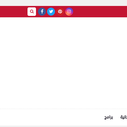
انية
برامج