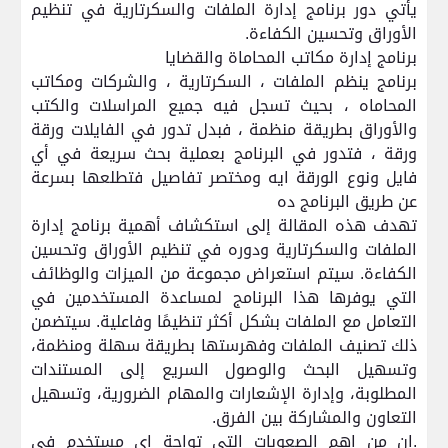
يأتي دور برنامج إدارة الملفات والسكرتارية في تنظيم
الأوراق وتحسين الكفاءة.
برنامج إدارة مكاتب المحاماة والقضايا
برنامج ينظم الملفات ، السكرتارية ، والشركات ومكاتب
المحاماه ، بحيث تسجل فيه جميع المراسلات والكتب
والأوراق بطريقة منظمة ، فبدل تدور في الفايلات ورقة
ورقة ، فتدور في البرنامج بعملية بحث سريعة في أي
فايل ونوع الورقة ايه ومختصر تفاصيل فتطلعها بسرعة
عن طريق البرنامج ده
تهدف هذه المقالة إلى استكشاف أهمية برنامج إدارة
الملفات والسكرتارية ودوره في تنظيم الأوراق وتحسين
الكفاءة. سيتم استعراض مجموعة من الميزات والوظائف
التي يوفرها هذا البرنامج لمساعدة المستخدمين في
التعامل مع الملفات بشكل أكثر تنظيمًا وفاعلية. سيتضمن
ذلك تصنيف الملفات وفهرستها بطريقة سهلة ومنظمة،
وتسهيل البحث والوصول السريع إلى المستندات
المطلوبة، وإدارة الإشعارات والمهام الضرورية، وتسهيل
التعاون والمشاركة بين الفرق.
.
ان
من اهم الصعوبات التى تواجة اى مستخدم فى