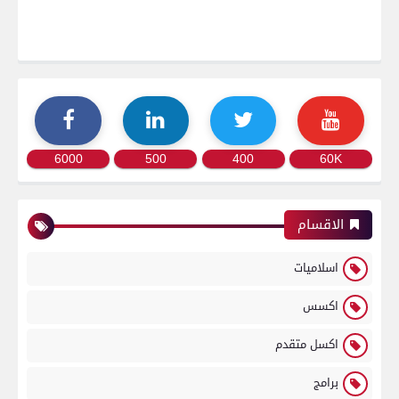
6000
500
400
60K
الاقسام
اسلاميات
اكسس
اكسل متقدم
برامج