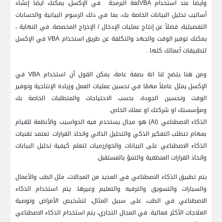
وايضا عند استخدام
VBA
لغة البرمجة
في الإكسل، يمكنك أيضًا إنشاء
أساليب تحليل البيانات الخاصة بك، بما في ذلك الرسوم البيانية والحسابات
التفصيلية، فضلاً عن إنتاج عمليات الإدخال / الإخراج المخصصة. في النهاية ،
يمكنك توفير الوقت والجهد والتكلفة عن طريق استخدام
VBA
في الإكسل
لتطبيقات أعمالك كلها .
ومن هنا يتضح لنا انة بصفة عامة، يمكن القول أن استخدام
VBA
في
الإكسل يمثل عاملاً مهمًا في تحسين عمليات العمل وزيادة الإنتاجية وتوفير
الوقت وتحسين الجودة، بحسب الاحتياجات والمتطلبات الخاصة بك
ومؤسستك او شركتك او عملك الخاص.
الذكاء الاصطناعي (AI) هو مجال يستخدم فيه الحواسيب والأنظمة للقيام
بمهام تتطلب التفكير الذكي والتحليل الذاتي واتخاذ القرارات. تعتمد تقنيات
الذكاء الاصطناعي على البيانات والخوارزميات لتعلم كيفية تحليل البيانات
واتخاذ القرارات المنطقية والتنبؤ بالمستقبل.
يتم تطبيق الذكاء الاصطناعي في العديد من المجالات، مثل الطب والأعمال
والسيارات والتسويق والترفيه والتعليم وغيرها. يتم استخدام الذكاء
الاصطناعي في الطب، على سبيل المثال، لتشخيص الأمراض وتوصية
العلاجات الأكثر فعالية. في المجال التجاري، يتم استخدام الذكاء الاصطناعي