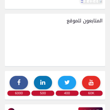
المتابعون للموقع
6000
500
400
60K