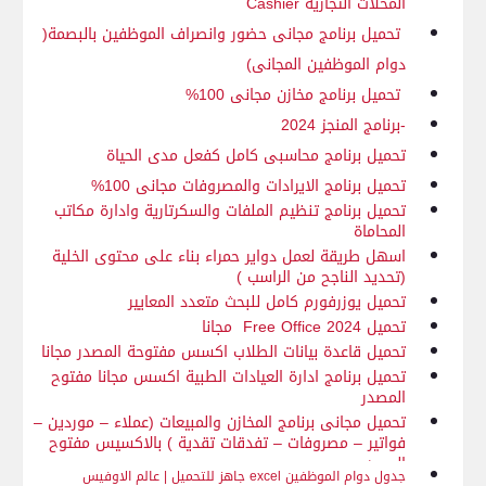
المحلات التجارية
Cashier
تحميل برنامج مجانى حضور وانصراف الموظفين بالبصمة(
دوام الموظفين المجانى)
تحميل برنامج مخازن مجانى 100%
-برنامج المنجز 2024
تحميل برنامج محاسبى كامل كفعل مدى الحياة
تحميل برنامج الايرادات والمصروفات مجانى 100%
تحميل برنامج تنظيم الملفات والسكرتارية وادارة مكاتب
المحاماة
اسهل طريقة لعمل دواير حمراء بناء على محتوى الخلية
(تحديد الناجح من الراسب )
تحميل يوزرفورم كامل للبحث متعدد المعايير
تحميل Free Office 2024 مجانا
تحميل قاعدة بيانات الطلاب اكسس مفتوحة المصدر مجانا
تحميل برنامج ادارة العيادات الطبية اكسس مجانا مفتوح
المصدر
تحميل مجانى برنامج المخازن والمبيعات (عملاء – موردين –
فواتير – مصروفات – تفدقات تقدية ) بالاكسيس مفتوح
المصدر
جدول دوام الموظفين
excel
جاهز للتحميل | عالم الاوفيس