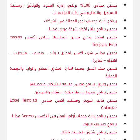
تحميل مجانى 100% برنامج إدارة العقود والوثائق الرسمية:
التسهيل والتنظيم في إدارة المؤسسات
برنامج ادارة وحساب اجور العمالة فى الشركات
تحميل برنامج دليل اكواد شركة فورى مجانا
تحميل افضل برنامج مخازن ومحاسبة مجانى اكسس
Access
Template Free
تحميل مجانى شيت اكسل المخازن ( وارد – منصرف – مرتجعات –
اهلاك – تقارير)
تحميل ملف اكسل بسيط لادارة المخازن الصادر والوارد والارصدة
الفعلية
تحميل وتنزيل برنامج مجانى متابعة الشيكات وتحصيلها
تحميل برنامج بسيط مراقبة حركات العملاء والموردين
تحميل قالب تقويم ومخطط اكسل مجاني
Excel Template
Calendar
تحميل برنامج إدارة خدمات أوامر العمل في الاكسس
Access
مجانا
برنامج حسابات البنوك
تحميل برنامج شئون العاملين 2025