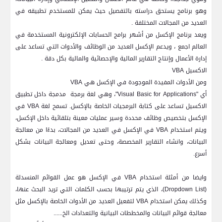
وهو برنامج يستحق دراسته بالتفصيل حيث يمكن للمستخدم تطبيقه في
العديد من المجالات المختلفة .
ويعد برنامج الإكسل من أشهر برامج الحسابات الإلكترونية المستخدمة في
العالم اجمع ، ويدعم الإكسل العديد من الوظائف والأدوات التي تساعد على
إدارة الأعمال وإنتاج التقارير المالية والإحصائية والمالية بكل دقة .
الاكسيل
VBA
ومن الأدوات المفيدة الموجودة في الإكسل هي
VBA
أي "
Visual Basic for Applications
"، وهي لغة برمجة
مدمجة داخل تطبيق
الاكسيل تساعد على كتابة البرمجيات الخاصة بالإكسل. تسمح لغة
VBA
في
الإكسل بتخصيص وظائف محددة وسير عمليات معينة بتلقائية داخل الإكسل،
ويتم استخدام
VBA
في الإكسل في العديد من المجالات، بدءًا من معالجة
البيانات، وانشاء التقارير المخصصة، وحتى تعديل ومعالجة البيانات بشكل
أسرع.
وايضا من أمثلة استخدام
VBA
في الإكسل هو عمل القوائم المنسدلة
(
Dropdown List
)، الذي يتم ترتيبها بحسب الكلمات التي تريد البحث عنها،
وكذلك يمكن استخدام
VBA
لتفعيل العديد من الأدوات الخاصة بالإكسل مثل
معالجة قوائم البيانات والمخططات البيانية والتعدادات الخ......