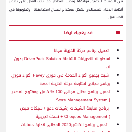
في التقنيات لتحقيق فوائدها وتجنب المخاطر. كما يجب العمل على تطوير
أنظمة الذكاء الاصطناعي بشكل مستدام لضمان استدامتها
وتطويرها في
المستقبل.
قد يعجبك ايضا
تحميل برنامج حركة الخزينة مجانا
اسطوانة التعريفات الشاملة
DriverPack Solution
بدون
نت
شيت بجميع اكواد الخدمة في فورى
Fawry
اكواد فوري
برنامج مجانى لمتابعة حركة الخزينة
Excel
تحميل برنامج مخازن مجانى 100 % كامل ومفتوح المصدر
Store Management System
|
برنامج متابعة الشيكات (شيكات دفع / شيكات قبض
)
Cheques Management
+ نسخة تجريبية
تحميل برنامج الكاشير2020 المجانى لادارة حسابات