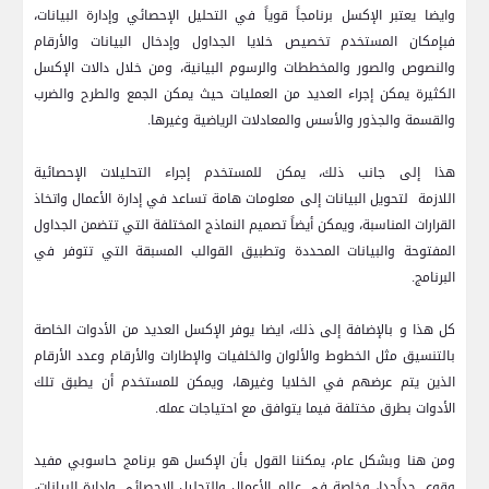
وايضا يعتبر الإكسل برنامجاً قوياً في التحليل الإحصائي وإدارة البيانات،
فبإمكان المستخدم تخصيص خلايا الجداول وإدخال البيانات والأرقام
والنصوص والصور والمخططات والرسوم البيانية، ومن خلال دالات الإكسل
الكثيرة يمكن إجراء العديد من العمليات حيث يمكن الجمع والطرح والضرب
والقسمة والجذور والأسس والمعادلات الرياضية وغيرها.
هذا إلى جانب ذلك، يمكن للمستخدم إجراء التحليلات الإحصائية
اللازمة
لتحويل البيانات إلى معلومات هامة تساعد في إدارة الأعمال واتخاذ
القرارات المناسبة، ويمكن أيضاً تصميم النماذج المختلفة التي تتضمن الجداول
المفتوحة والبيانات المحددة وتطبيق القوالب المسبقة التي تتوفر في
البرنامج.
كل هذا و بالإضافة إلى ذلك، ايضا يوفر الإكسل العديد من الأدوات الخاصة
بالتنسيق مثل الخطوط والألوان والخلفيات والإطارات والأرقام وعدد الأرقام
الذين يتم عرضهم في الخلايا وغيرها، ويمكن للمستخدم أن يطبق تلك
الأدوات بطرق مختلفة فيما يتوافق مع احتياجات عمله.
ومن هنا وبشكل عام، يمكننا القول بأن الإكسل هو برنامج حاسوبي مفيد
وقوي جداًجدا، وخاصة في عالم الأعمال والتحليل الإحصائي وإدارة البيانات،