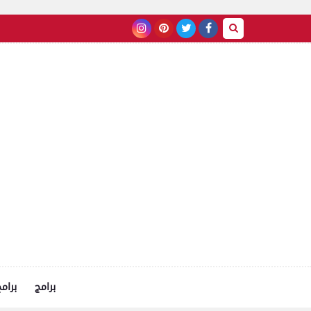
برامج
برام