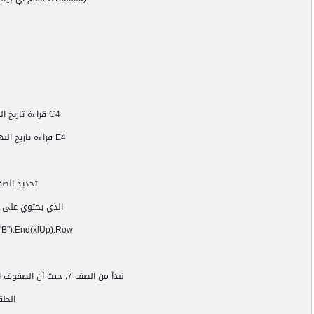
C4
قراءة تاريخ ال
E4
قراءة تاريخ الن
تحديد الصف
الذي يحتوي على ال
B").End(xlUp).Row
نبدأ من الصف 7، حيث أن الصفوف السابقة قد تحتوي على عناوين التقرير
الحل