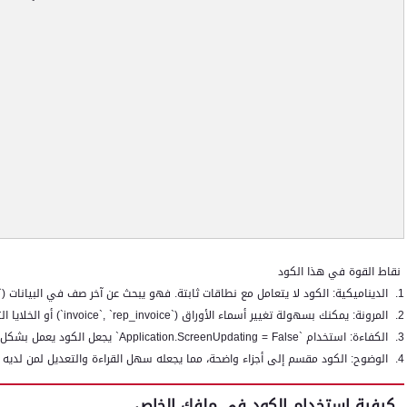
نقاط القوة في هذا الكود
1.
الديناميكية: الكود لا يتعامل مع نطاقات ثابتة. فهو يبحث عن آخر صف في البيانات (`
2.
المرونة: يمكنك بسهولة تغيير أسماء الأوراق (`
invoice`, `rep_invoice
`) أو الخلايا 
3.
الكفاءة: استخدام `
Application.ScreenUpdating = False
` يجعل الكود يعمل بشكل أ
4.
الوضوح: الكود مقسم إلى أجزاء واضحة، مما يجعله سهل القراءة والتعديل لمن لديه 
كيفية استخدام الكود في ملفك الخاص