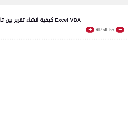
📊 كيفية انشاء تقرير بين تاريخين تلقائياً في دقيقة واحدة باستخدام Excel VBA
خط المقالة