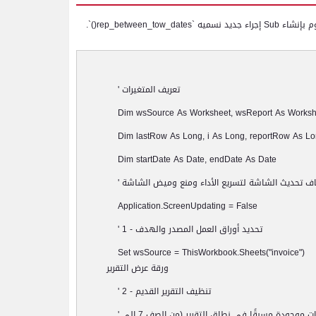
م بإنشاء
Sub
إجراء جديد نسميه `
rep_between_tow_dates
()`.
تعريف المتغيرات
'
Dim wsSource As Worksheet, wsReport As Worksh
Dim lastRow As Long, i As Long, reportRow As L
Dim startDate As Date, endDate As Date
اف تحديث الشاشة لتسريع الأداء ومنع وميض الشاشة
'
Application.ScreenUpdating = False
تحديد أوراق العمل المصدر والهدف
' 1 -
Set wsSource = ThisWorkbook.Sheets("invoice"
ورقة عرض التقرير
تنظيف التقرير القديم
' 2 -
ت موجودة مسبقًا في نطاق التقرير (من الصف 7 إلى
'