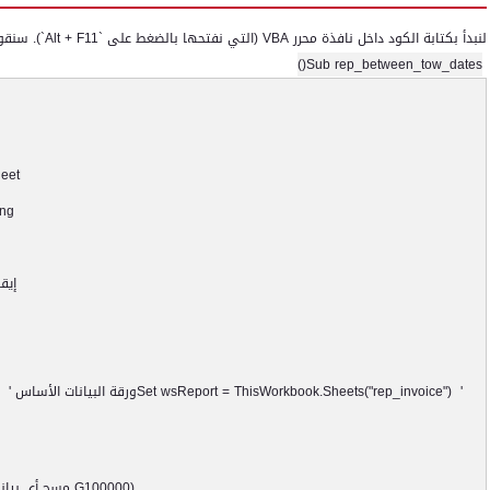
لنبدأ بكتابة الكود داخل نافذة محرر
VBA
(التي نفتحها بالضغط على `
Alt + F11
`). سنقو
Sub rep_between_tow_dates()
eet
ong
إيق
Set wsReport = ThisWorkbook.Sheets("rep_invoice") '
ورقة البيانات الأساس
) '
G100000)
مسح أي بيانا