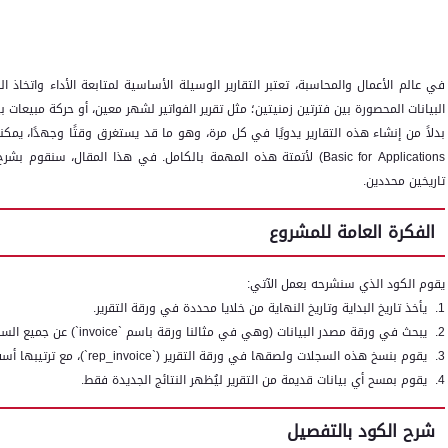
في عالم الأعمال والمحاسبة، تعتبر التقارير الوسيلة الأساسية لمتابعة الأداء واتخاذ ال
البيانات المحصورة بين فترتين زمنيتين؛ مثل تقرير الفواتير لشهر معين، أو حركة مبيعات بي
بدلاً من إنشاء هذه التقارير يدويًا في كل مرة، وهو ما قد يستغرق وقتًا وجهدًا، يم
Basic for Applications
) لأتمتة هذه المهمة بالكامل. في هذا المقال، سنقوم بشرح 
تاريخين محددين.
الفكرة العامة للمشروع
يقوم الكود الذي سنشرحه بعمل الآتي:
1.
يأخذ تاريخ البداية وتاريخ النهاية من خلايا محددة في ورقة التقرير.
2.
يبحث في ورقة مصدر البيانات (وهي في مثالنا ورقة باسم `
invoice
`) عن جميع السج
3.
يقوم بنسخ هذه السجلات ولصقها في ورقة التقرير (`
rep_invoice
`)، مع ترتيبها أ
4.
يقوم بمسح أي بيانات قديمة من التقرير ليُظهر النتائج الجديدة فقط.
شرح الكود بالتفصيل