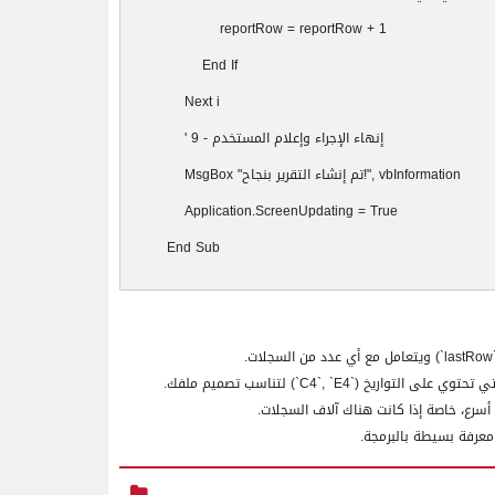
reportRow = reportRow + 1
End If
Next i
إنهاء الإجراء وإعلام المستخدم
' 9 -
!", vbInformation
تم إنشاء التقرير بنجاح
MsgBox "
Application.ScreenUpdating = True
End Sub
lastRow
`) ويتعامل مع أي عدد من السجلات.
التي تحتوي على التواريخ (`
C4`, `E4
`) لتناسب تصميم ملفك.
سرع، خاصة إذا كانت هناك آلاف السجلات.
معرفة بسيطة بالبرمجة.