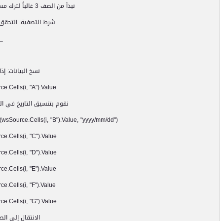
نبدأ من الصف 3 غالباً لترك مساحة للعناوين في ورقة المصدر
شرط التصفية: التحقق م
_
n
نسخ البيانات: إذ
ells(i, "A").Value
نقوم بتنسيق التاريخ في ال
urce.Cells(i, "B").Value, "yyyy/mm/dd")
Cells(i, "C").Value
Cells(i, "D").Value
ells(i, "E").Value
ells(i, "F").Value
Cells(i, "G").Value
الانتقال إلى الص