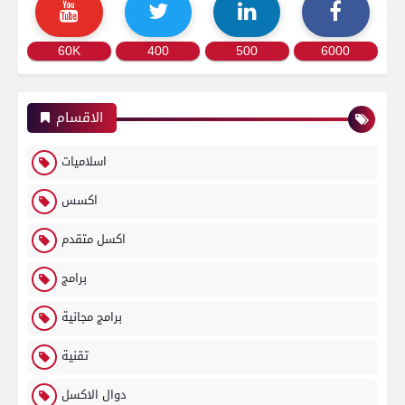
60K
400
500
6000
الاقسام
اسلاميات
اكسس
اكسل متقدم
برامج
برامج مجانية
تقنية
دوال الاكسل