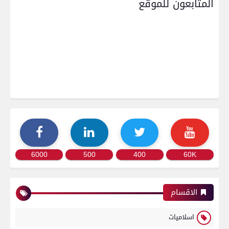
المتابعون للموقع
6000
500
400
60K
الاقسام
اسلاميات