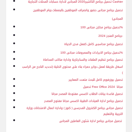
Cashier
تحميل برنامج الكاشير2020 المجانى لادارة حسابات المحلات التجارية
تحميل برنامج مجانى حضور وانصراف الموظفين بالبصمة( دوام الموظفين
المجانى)
تحميل برنامج مخازن مجانى 100%
-برنامج المنجز 2024
تحميل برنامج محاسبى كامل كفعل مدى الحياة
تحميل برنامج الايرادات والمصروفات مجانى 100%
تحميل برنامج تنظيم الملفات والسكرتارية وادارة مكاتب المحاماة
اسهل طريقة لعمل دواير حمراء بناء على محتوى الخلية (تحديد الناجح من الراسب
)
تحميل يوزرفورم كامل للبحث متعدد المعايير
تحميل Free Office 2024 مجانا
تحميل قاعدة بيانات الطلاب اكسس مفتوحة المصدر مجانا
تحميل برنامج ادارة العيادات الطبية اكسس مجانا مفتوح المصدر
تحميل مجانى برنامج الكنترول المدرسى ( كنوز ) وادارة اعمال الامتحانات وزارة
التربية والتعليم
تحميل مجانى برنامج ادارة شئون العاملين المجانى