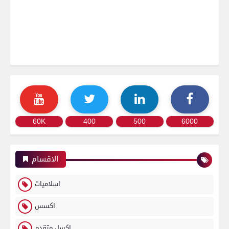
60K
400
500
6000
الاقسام
اسلاميات
اكسس
اكسل متقدم