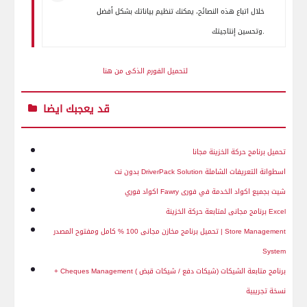
خلال اتباع هذه النصائح، يمكنك تنظيم بياناتك بشكل أفضل
وتحسين إنتاجيتك.
لتحميل الفورم الذكى من هنا
قد يعجبك ايضا
تحميل برنامج حركة الخزينة مجانا
اسطوانة التعريفات الشاملة
DriverPack Solution
بدون نت
شيت بجميع اكواد الخدمة في فورى
Fawry
اكواد فوري
Excel
برنامج مجانى لمتابعة حركة الخزينة
Store Management
تحميل برنامج مخازن مجانى 100 % كامل ومفتوح المصدر |
System
برنامج متابعة الشيكات (شيكات دفع / شيكات قبض )
Cheques Management
+
نسخة تجريبية