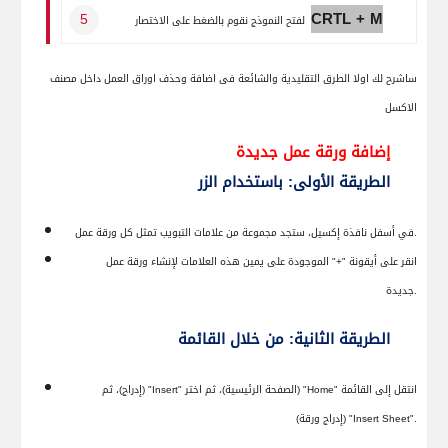
CRTL + M
لفتح النموذج نقوم بالضغط على الاختصار
ساشرح لك اولا الطرق التقليدية والشائعة فى اضافة وحذف اوراق العمل داخل مصنف
الاكسل
إضافة ورقة عمل جديدة
الطريقة الأولى: باستخدام الزر
في أسفل نافذة إكسيل، ستجد مجموعة من علامات التبويب تمثل كل ورقة عمل.
انقر على أيقونة "+" الموجودة على يمين هذه العلامات لإنشاء ورقة عمل
جديدة.
الطريقة الثانية: من خلال القائمة
انتقل إلى القائمة "
Home
" (الصفحة الرئيسية)، ثم اختر "
Insert
" (إدراج)، ثم
" (إدراج ورقة).
"
Insert Sheet