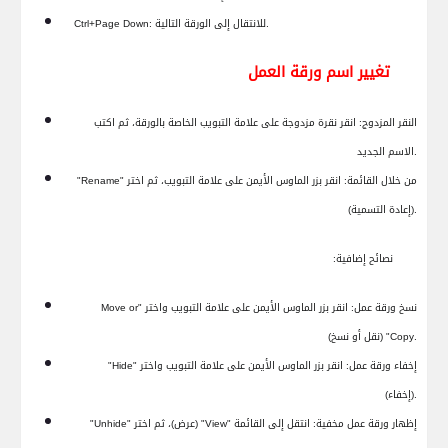
للانتقال إلى الورقة التالية.
:
Ctrl+Page Down
تغيير اسم ورقة العمل
النقر المزدوج:
انقر نقرة مزدوجة على علامة التبويب الخاصة بالورقة، ثم اكتب
الاسم الجديد.
من خلال القائمة:
انقر بزر الماوس الأيمن على علامة التبويب، ثم اختر "
Rename
"
(إعادة التسمية).
نصائح إضافية:
نسخ ورقة عمل:
انقر بزر الماوس الأيمن على علامة التبويب واختر "
Move or
" (نقل أو نسخ).
Copy
إخفاء ورقة عمل:
انقر بزر الماوس الأيمن على علامة التبويب واختر "
Hide
"
(إخفاء).
إظهار ورقة عمل مخفية:
انتقل إلى القائمة "
View
" (عرض)، ثم اختر "
Unhide
"