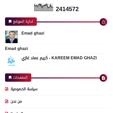
2
4
1
4
5
7
2
ادارة الموقع
Emad ghazi
Emad ghazi
كريم عماد غازي - KAREEM EMAD GHAZI
الصفحات
سياسة الخصوصية
من نحن