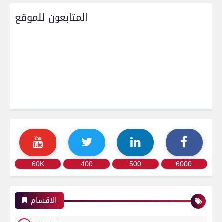
المتابعون للموقع
60K
400
500
6000
الاقسام