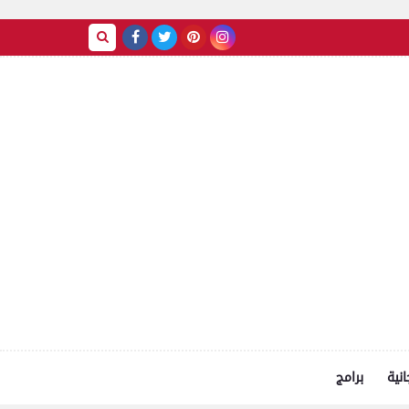
انية
برامج