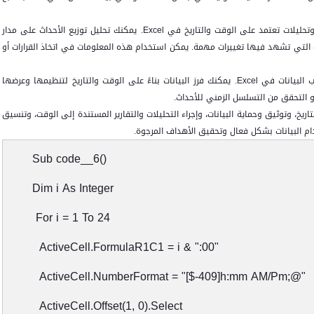
 وتحليلات تعتمد على الوقت والتاريخ في
Excel
. يمكنك تحليل توزيع الأحداث على مدار
ترات التي تشهد فيها تغييرات مهمة. يمكن استخدام هذه المعلومات في اتخاذ القرارات أو
ب البيانات في
Excel
. يمكنك فرز البيانات بناءً على الوقت والتاريخ لتنظيمها وعرضها
أو التحقق من التسلسل الزمني للأحداث.
يخ، وتوثيق وحماية البيانات، وإجراء التحليلات والتقارير المستندة إلى الوقت، وتنسيق
دام البيانات بشكل فعال وتحقيق الأهداف المرجوة.
Sub code__6()
Dim i As Integer
For i = 1 To 24
ActiveCell.FormulaR1C1 = i & ":00"
ActiveCell.NumberFormat = "[$-409]h:mm AM/Pm;@"
ActiveCell.Offset(1, 0).Select