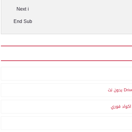
Next i
End Sub
Driv
بدون نت
كواد فوري