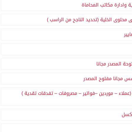
ة وادارة مكاتب المحاماة
 محتوى الخلية (تحديد الناجح من الراسب )
يير
حة المصدر مجانا
كسس مجانا مفتوح المصدر
 (عملاء – موردين –فواتير – مصروفات – تفدقات تقدية )
لاكسل