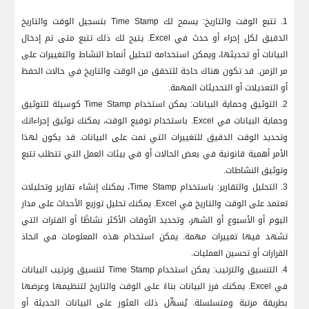
1. تتبع الوقت والتاريخ: يسمح لك
Time Stamp
بتسجيل الوقت والتاريخ
الدقيق لكل إجراء أو حدث في
Excel
. يتيح لك ذلك تتبع متى تم إدخال
البيانات أو تحديثها، ويمكن استخدامه لتحليل أنماط النشاط والتغييرات على
مر الزمن. قد تكون هناك حاجة للتحقق من الوقت والتاريخ في حالات الحفظ
أو التعديلات أو التحديثات المهمة.
2. التوثيق وحماية البيانات: يمكن استخدام
Time Stamp
كوسيلة للتوثيق
وحماية البيانات في
Excel
. باستخدام توقيع الوقت، يمكنك توثيق إجراءاتك
وتحديد الوقت الدقيق للتغييرات التي تمت على البيانات. قد يكون لهذا
الأمر أهمية قانونية في بعض الحالات أو في بيئات العمل التي تتطلب تتبع
وتوثيق النشاطات.
3. التحليل والتقارير: باستخدام
Time Stamp
، يمكنك إنشاء تقارير وتحليلات
تعتمد على الوقت والتاريخ في
Excel
. يمكنك تحليل توزيع الأحداث على مدار
اليوم أو الأسبوع أو الشهر، وتحديد الأوقات الأكثر نشاطًا أو الفترات التي
تشهد فيها تغييرات مهمة. يمكن استخدام هذه المعلومات في اتخاذ
القرارات أو تحسين العمليات.
4. التنسيق والترتيب: يمكن استخدام
Time Stamp
لتنسيق وترتيب البيانات
في
Excel
. يمكنك فرز البيانات بناءً على الوقت والتاريخ لتنظيمها وعرضها
بطريقة مرتبة ومتسلسلة. يُسهِّل ذلك العثور على البيانات الحديثة أو