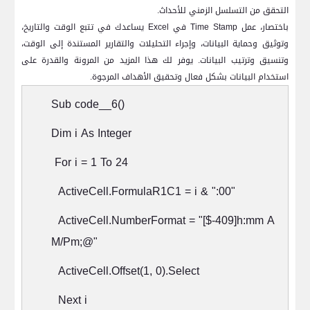
التحقق من التسلسل الزمني للأحداث.
باختصار، عمل
Time Stamp
في
Excel
يساعدك في تتبع الوقت والتاريخ،
وتوثيق وحماية البيانات، وإجراء التحليلات والتقارير المستندة إلى الوقت،
وتنسيق وترتيب البيانات. يوفر لك هذا المزيد من المرونة والقدرة على
استخدام البيانات بشكل فعال وتحقيق الأهداف المرجوة.
Sub code__6()
Dim i As Integer
For i = 1 To 24
ActiveCell.FormulaR1C1 = i & ":00"
ActiveCell.NumberFormat = "[$-409]h:mm A
M/Pm;@"
ActiveCell.Offset(1, 0).Select
Next i