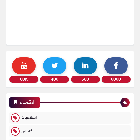
60K
400
500
6000
الاقسام
اسلاميات
اكسس