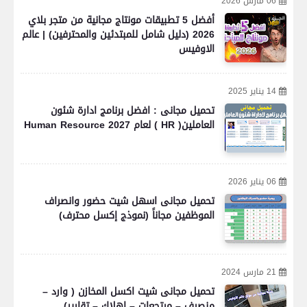
06 مارس 2026
أفضل 5 تطبيقات مونتاج مجانية من متجر بلاي
2026 (دليل شامل للمبتدئين والمحترفين) | عالم
الاوفيس
14 يناير 2025
تحميل مجانى : افضل برنامج ادارة شئون
العاملين( HR ) لعام 2027 Human Resource
06 يناير 2026
تحميل مجانى اسهل شيت حضور وانصراف
الموظفين مجاناً (نموذج إكسل محترف)
21 مارس 2024
تحميل مجانى شيت اكسل المخازن ( وارد –
منصرف – مرتجعات – اهلاك – تقارير)