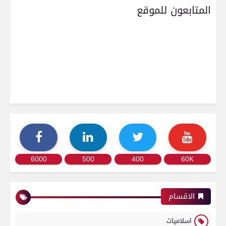
المتابعون للموقع
6000
500
400
60K
الاقسام
اسلاميات