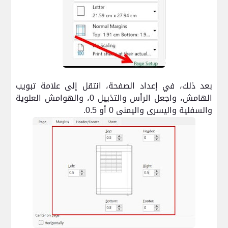
بعد ذلك، في إعداد الصفحة، انتقل إلى علامة تبويب
الهامش، واجعل الرأس والتذييل 0، والهوامش العلوية
والسفلية واليسرى واليمنى 0 أو 0.5.