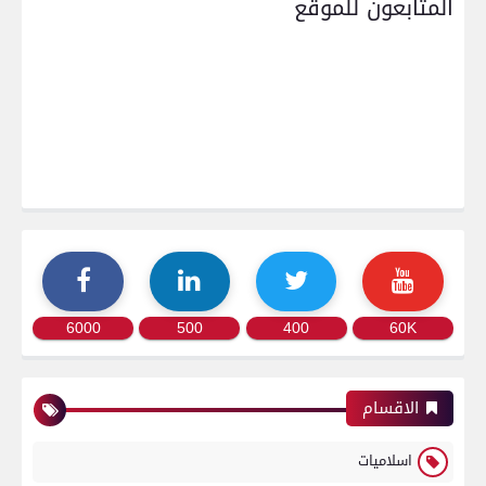
المتابعون للموقع
6000
500
400
60K
الاقسام
اسلاميات