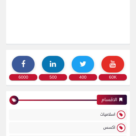
6000
500
400
60K
الاقسام
اسلاميات
اكسس