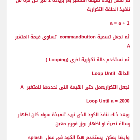
ثم نعمل زيادة لقيمة المتغير (a) بزيادة 1 فى كل مرة من
تنفيذ الحلقة التكرارية
a = a + 1
ثم نجعل تسمية commandbutton تساوى قيمة المتغير
A
ثم نستخدم دالة تكرارية اخرى (Looping )
الدالة Loop Until
نجعل التكراريعمل حتى القيمة التى نحددها للمتغير A
Loop Until a = 2000
وبعد ذلك ننفذ الكود الذى نريد تنفيذة سواء كان اظهار
رسالة نصية او اظهار يوزر فورم معين .
وايضا يمكن يستخدم هذا الكود فى عمل splash