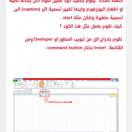
انتهاء العداد يقوم بتنغيذ كود معين سواء كان رسالة نصية
او اظهار اليوزرفورم وايضا تغيير تسمية الزر (caption) الى
تسمية متغيرة ولتكن مثلا start .
كيف نقوم بعمل مثل هذ الكود ؟
نقوم بادراج الزر من تبويب المطور او Devloper ومن
القائمة Insert نختار command button .