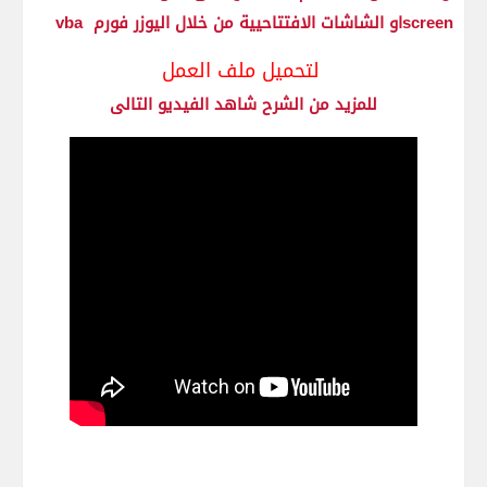
screenاو الشاشات الافتتاحيية من خلال اليوزر فورم vba
لتحميل ملف العمل
للمزيد من الشرح شاهد الفيديو التالى