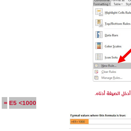
دخل الصيغة أدناه.
=
E5 <1000