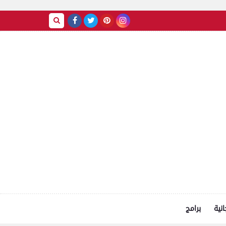
انية
برامج