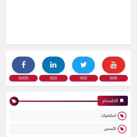
6000
500
400
60K
الاقسام
اسلاميات
اكسس