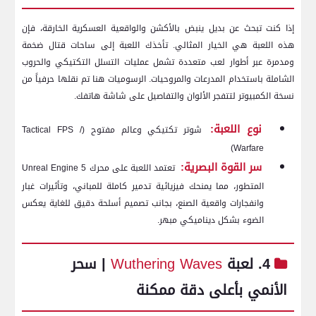
إذا كنت تبحث عن بديل ينبض بالأكشن والواقعية العسكرية الخارقة، فإن
هذه اللعبة هي الخيار المثالي. تأخذك اللعبة إلى ساحات قتال ضخمة
ومدمرة عبر أطوار لعب متعددة تشمل عمليات التسلل التكتيكي والحروب
الشاملة باستخدام المدرعات والمروحيات. الرسوميات هنا تم نقلها حرفياً من
نسخة الكمبيوتر لتتفجر الألوان والتفاصيل على شاشة هاتفك.
نوع اللعبة:
شوتر تكتيكي وعالم مفتوح (Tactical FPS /
Warfare)
سر القوة البصرية:
تعتمد اللعبة على محرك Unreal Engine 5
المتطور، مما يمنحك فيزيائية تدمير كاملة للمباني، وتأثيرات غبار
وانفجارات واقعية الصنع، بجانب تصميم أسلحة دقيق للغاية يعكس
الضوء بشكل ديناميكي مبهر.
4. لعبة
Wuthering Waves
| سحر
الأنمي بأعلى دقة ممكنة