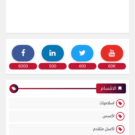
6000
500
400
60K
الاقسام
اسلاميات
اكسس
اكسل متقدم