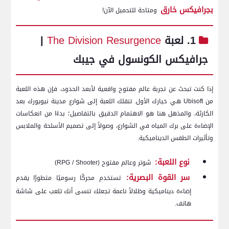
بجرافيكس خارق
ومتاحة للتحميل الآن!
1. لعبة
The Division Resurgence
|
جرافيكس الكونسول في جيبك
إذا كنت تبحث عن تجربة عالم مفتوح واقعية لأبعد الحدود، فإن هذه اللعبة
من Ubisoft هي خيارك الأول. تنقلك اللعبة إلى شوارع مدينة نيويورك بعد
الكارثة، والمذهل هنا هو الاهتمام الدقيق بالتفاصيل؛ بدءًا من انعكاسات
الإضاءة على برك المياه في الشوارع، وصولاً إلى تصميم الأسلحة والملابس
وتأثيرات الطقس الديناميكية.
نوع اللعبة:
شوتر وعالم مفتوح (RPG / Shooter)
سر القوة البصرية:
تستخدم محركًا رسوميًا متطورًا يقدم
إضاءة ديناميكية وظلالاً ناعمة تجعلك تنسى أنك تلعب على شاشة
هاتف.