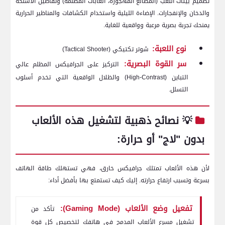
تصميم بيئات اللعب (المصانع المهجورة، الغابات المظلمة) وتفاصيل الأسلحة
والدخان والإنفجارات. الإضاءة الليلية واستخدام الكشافات والمناظير الحرارية
يمنحك تجربة بصرية مرعبة وواقعية للغاية.
نوع اللعبة:
شوتر تكتيكي (Tactical Shooter)
سر القوة البصرية:
التركيز على الجرافيكس المظلم عالي
التباين (High-Contrast) والظلال الواقعية التي تخدم أسلوب
التسلل.
💡 نصائح ذهبية لتشغيل هذه الألعاب
بدون "لاج" أو حرارة:
لأن هذه الألعاب تمتلك جرافيكس خارق، فهي تستهلك طاقة الهاتف
بسرعة وتسبب ارتفاع حرارته. إليك كيف تستمتع بها بأفضل أداء:
تفعيل وضع الألعاب (Gaming Mode):
تأكد من
تشغيل مسرع الألعاب المدمج في هاتفك لتخصيص كل قوة