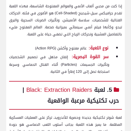
إذا كنت من محبي ألعاب الأنمي والعوالم المفتوحة الشاسعة، فهذه اللعبة
تقدم جرافيكس سيل-شيدينج (Cell-Shaded) هو الأقوى في فئته. الحركات
القتالية للشخصيات، سلاسة الأنميشن، وتأثيرات الضربات السحرية والبرق
تبدو وكأنها فيلم أنمي سينمائي بميزانية ضخمة. العالم المفتوح مليء
بالتفاصيل العشبية وتحركات الرياح التي تضفي حياة على اللعبة.
نوع اللعبة:
عالم مفتوح وأكشن (Action RPG)
سر القوة البصرية:
إتقان مذهل في تصميم الشخصيات
وتأثيرات الجسيمات (Particles) أثناء القتال الحماسي وسرعة
استجابة تصل إلى 120 إطاراً في الثانية.
5. لعبة
Black: Extraction Raiders
|
حرب تكتيكية مرعبة الواقعية
لعبة شوتر تكتيكية جديدة وحصرية للأندرويد، تركز على العمليات العسكرية
المظلمة. ما يميز هذه اللعبة بجانب أسلوب اللعب الحماسي هو جودة