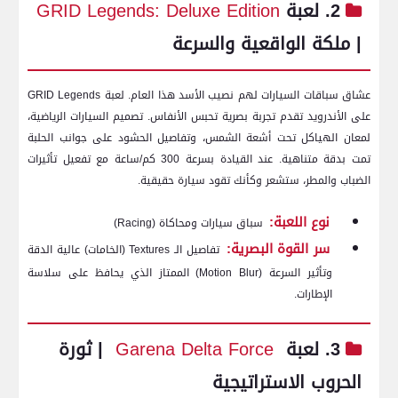
2. لعبة
GRID Legends: Deluxe Edition
| ملكة الواقعية والسرعة
عشاق سباقات السيارات لهم نصيب الأسد هذا العام. لعبة GRID Legends
على الأندرويد تقدم تجربة بصرية تحبس الأنفاس. تصميم السيارات الرياضية،
لمعان الهياكل تحت أشعة الشمس، وتفاصيل الحشود على جوانب الحلبة
تمت بدقة متناهية. عند القيادة بسرعة 300 كم/ساعة مع تفعيل تأثيرات
الضباب والمطر، ستشعر وكأنك تقود سيارة حقيقية.
نوع اللعبة:
سباق سيارات ومحاكاة (Racing)
سر القوة البصرية:
تفاصيل الـ Textures (الخامات) عالية الدقة
وتأثير السرعة (Motion Blur) الممتاز الذي يحافظ على سلاسة
الإطارات.
3. لعبة
Garena Delta Force
| ثورة
الحروب الاستراتيجية