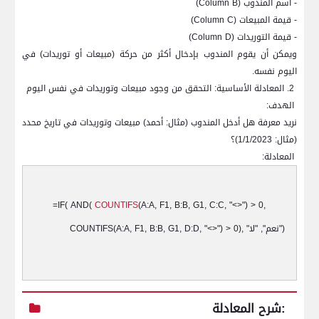
- اسم المندوب (
Column B
)
- قيمة المبيعات (
Column C
)
- قيمة التوريدات (
Column D
)
ويمكن أن يقوم المندوب بإدخال أكثر من حركة (مبيعات أو توريدات) في
اليوم نفسه.
2. المعادلة الأساسية: التحقق من وجود مبيعات وتوريدات في نفس اليوم
الهدف:
نريد معرفة هل أدخل المندوب (مثال: أحمد) مبيعات وتوريدات في تاريخ محدد
(مثال: 1/1/2023)؟
المعادلة:
=IF( AND(
COUNTIFS
(A:A, F1, B:B, G1, C:C, "<>") > 0,
")
نعم", "لا
COUNTIFS(A:A, F1, B:B, G1, D:D, "<>") > 0), "
شرح المعادلة: