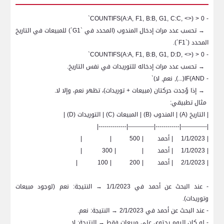
`
COUNTIFS(A:A, F1, B:B, G1, C:C, <>) > 0
-
→ تحسب عدد مرات إدخال المندوب (المحدد في `
G1
`) للمبيعات في التاريخ
المحدد (`
F1
`).
`
COUNTIFS(A:A, F1, B:B, G1, D:D, <>) > 0
-
→ تحسب عدد مرات إدخاله للتوريدات في نفس التاريخ.
-
IF(AND
(...), نعم, لا)`
→ إذا وُجدت حركتان (مبيعات + توريدات)، تظهر نعم، وإلا لا.
مثال تطبيقي:
| التاريخ (
A
) | المندوب (
B
) | المبيعات (
C
) | التوريدات (
D
) |
|-------------|------------|-------------|--------------|
| 1/1/2023
| أحمد
| 500
|
|
| 1/1/2023
| أحمد
|
| 300
|
| 2/1/2023
| أحمد
| 200
| 100
|
- عند البحث عن أحمد في 1/1/2023 → النتيجة: نعم (لوجود مبيعات
وتوريدات).
- عند البحث عن أحمد في 2/1/2023 → النتيجة: نعم.
- لو كان اليوم يحتوي على مبيعات فقط → النتيجة: لا.