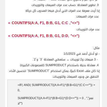
3. تطوير المعادلة: حساب عدد مرات المبيعات والتوريدات
إذا أردت معرفة عدد المرات التي أدخل فيها المندوب كل حركة:
عدد مرات المبيعات:
=
COUNTIFS(A:A, F1, B:B, G1, C:C
,"<>")
عدد مرات التوريدات:
=
COUNTIFS(A:A, F1, B:B, G1, D:D,
("<>"
مثال:
- لو أدخل أحمد في 1/1/2023:
- 3 مبيعات و2 توريدات → ستعطي المعادلة `3` و`2`.
4. معادلة بديلة باستخدام
SUMPRODUCT
(للمجموعات الكبيرة)
إذا كان ملف
Excel
كبيرًا، يمكن استخدام `
SUMPRODUCT
` لتحسين الأداء:
التحقق من وجود المبيعات والتوريدات:
=IF( AND( SUMPRODUCT((A:A=F1)*(B:B=G1)*(C:C<>"")) >
0,
نعم",
SUMPRODUCT((A:A=F1)*(B:B=G1)*(D:D<>"")) > 0 , "
")
"لا