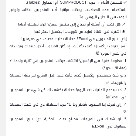
✅
لتحسين الأداء → جرب `
SUMPRODUCT
` أو الجداول (
Tables
).
باستخدام هذه المعادلات، يمكنك مراقبة أداء المندوبين بذكاء، وتوفير
الوقت في التحليل اليومي!
🚀
📌
هل لديك أي أسئلة أو تحتاج إلى تطبيق معين؟ اترك تعليقك أدناه!
🔔
اشترك في القناة لمزيد من شروحات الإكسيل الاحترافية!
إزاي تتابع المندوبين في
Excel
؟ معادلة تخليك محترف في دقيقتين!
سر إحتراف الإكسيل! كيف تكتشف إذا كان المندوب أدخل مبيعات وتوريدات
في نفس اليوم؟
🤯
1. معلومة خفية في الإكسيل! اكتشف حركات المندوبين في ثانية واحدة
⚡
(معادلة سحرية)
2.لو كنت بتستخدم الإكسيل كده، فأنت غلط! الحل السريع لمراجعة المبيعات
والتوريدات
✅
3. لا تستخدم الفلترات بعد اليوم! معادلة تكشف لك كل شيء عن المندوبين
في
Excel
🚀
4. إزاي تعرف إذا المندوب شاطر ولا لا؟ جرب المعادلة دي في شيت المبيعات
💡
5. لو شغلك في المبيعات، محتاج تعرف الحكاية دي! تتبع المندوبين
بسهولة في
Excel
📊