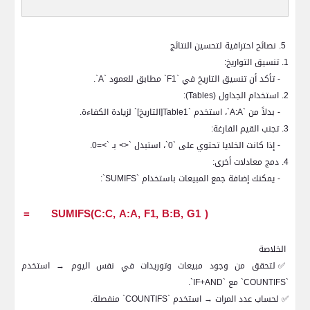
5. نصائح احترافية لتحسين النتائج
1. تنسيق التواريخ:
- تأكد أن تنسيق التاريخ في `
F1
` مطابق للعمود `
A
`.
2. استخدام الجداول (
Tables
):
- بدلاً من `
A:A
`، استخدم `
Table1
[التاريخ]` لزيادة الكفاءة.
3. تجنب القيم الفارغة:
- إذا كانت الخلايا تحتوي على `0`، استبدل `<> بـ `>=0.
4. دمج معادلات أخرى:
- يمكنك إضافة جمع المبيعات باستخدام `
SUMIFS
`:
=
SUMIFS(C:C, A:A, F1, B:B, G1
(
الخلاصة
✅
لتحقق من وجود مبيعات وتوريدات في نفس اليوم → استخدم
`
COUNTIFS
` مع `
IF+AND
`.
✅
لحساب عدد المرات → استخدم `
COUNTIFS
` منفصلة.