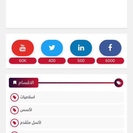
60K
400
500
6000
الاقسام
اسلاميات
اكسس
اكسل متقدم