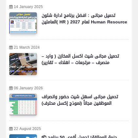
14 January 2025
تحميل مجانى : افضل برنامج ادارة شئون
العاملين( HR ) لعام 2027 Human Resource
21 March 2024
تحميل مجانى شيت اكسل المخازن ( وارد –
منصرف – مرتجعات – اهلاك – تقارير)
06 January 2026
تحميل مجانى اسهل شيت حضور وانصراف
الموظفين مجاناً (نموذج إكسل محترف)
22 August 2025
📦 حزمة العمالقة! تحميل أقوى 50 برنامج