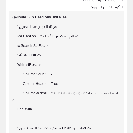
الخطوة 2: كتابة كود
VBA
الكود الكامل للفورم:
()Private Sub UserForm_Initialize
تهيئة الفورم عند التحميل
'
"
نظام البحث عن الأصناف
Me.Caption = "
txtSearch.SetFocus
ListBox
تهيئة
'
With lstResults
.ColumnCount = 6
.ColumnHeads = True
اضبط حسب احتياجات
.ColumnWidths = "50;150;80;60;80;80" '
ك
End With
TextBox
في
Enter
تعيين حدث عند الضغط على
'