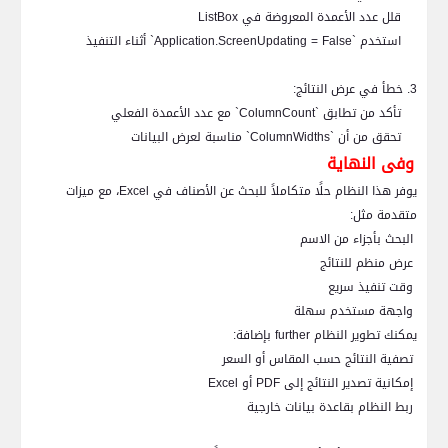
قلل عدد الأعمدة المعروضة في
ListBox
استخدم `
Application.ScreenUpdating = False
` أثناء التنفيذ
3. خطأ في عرض النتائج:
تأكد من تطابق `
ColumnCount
` مع عدد الأعمدة الفعلي
تحقق من أن `
ColumnWidths
` مناسبة لعرض البيانات
وفى النهاية
يوفر هذا النظام حلًا متكاملاً للبحث عن الأصناف في
Excel
، مع ميزات
متقدمة مثل:
البحث بأجزاء من الاسم
عرض منظم للنتائج
وقت تنفيذ سريع
واجهة مستخدم سهلة
يمكنك تطوير النظام
further
بإضافة:
تصفية النتائج حسب المقاس أو السعر
إمكانية تصدير النتائج إلى
PDF
أو
Excel
ربط النظام بقاعدة بيانات خارجية