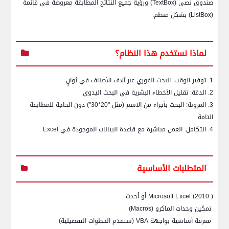
صندوق نصي (
TextBox
) ورؤية جميع النتائج المطابقة معروضة في قائمة
(
ListBox
) بشكل منظم.
لماذا نستخدم هذا النظام؟
1. توفير الوقت: البحث الفوري عبر آلاف الأصناف في ثوانٍ
2. الدقة: تقليل الأخطاء البشرية في البحث اليدوي
3. المرونة: البحث بأجزاء من الاسم (مثل "20*30") دون الحاجة للمطابقة
التامة
4. التكامل: العمل مباشرة مع قاعدة البيانات الموجودة في
Excel
المتطلبات الأساسية
(
Microsoft Excel (2010
أو أحدث
تمكين وحدات الماكرو (
Macros
)
معرفة أساسية بواجهة
VBA
(ستقدم الخطوات التفصيلية)