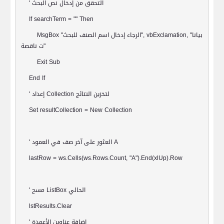
التحقق من إدخال نص البحث
'
If searchTerm = "" Then
بيانا
", vbExclamation, "
الرجاء إدخال اسم الصنف للبحث
MsgBox "
"
ت ناقصة
Exit Sub
End If
لتخزين النتائج
Collection
إعداد
'
Set resultCollection = New Collection
A
العثور على آخر صف في العمود
'
lastRow = ws.Cells(ws.Rows.Count, "A").End(xlUp).Row
الحالي
ListBox
مسح
'
lstResults.Clear
إضافة عناوين الأعمدة
'