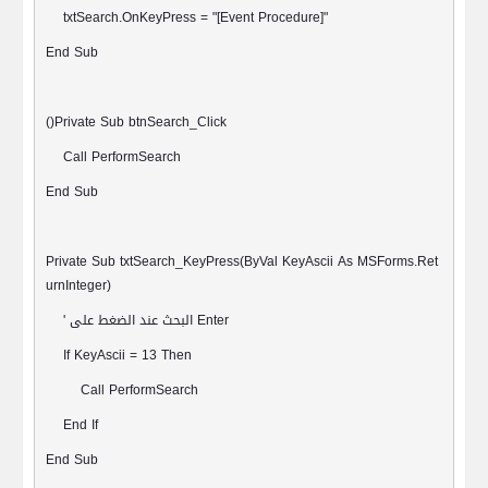
txtSearch.OnKeyPress = "[Event Procedure]"
End Sub
()Private Sub btnSearch_Click
Call PerformSearch
End Sub
Private Sub txtSearch_KeyPress(ByVal KeyAscii As MSForms.Ret
urnInteger)
Enter
البحث عند الضغط على
'
If KeyAscii = 13 Then
Call PerformSearch
End If
End Sub