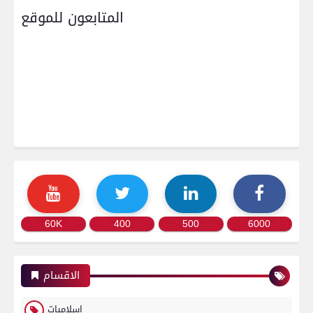
المتابعون للموقع
60K
400
500
6000
الاقسام
اسلاميات