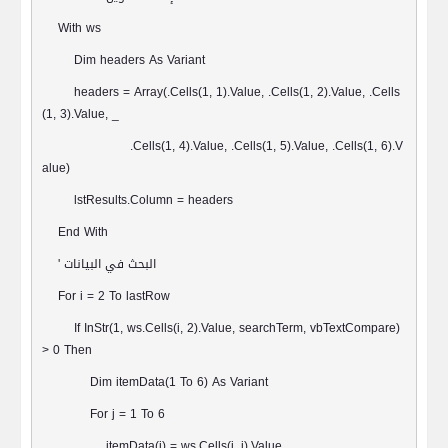
With ws
Dim headers As Variant
headers = Array(.Cells(1, 1).Value, .Cells(1, 2).Value, .Cells
(1, 3).Value, _
.Cells(1, 4).Value, .Cells(1, 5).Value, .Cells(1, 6).V
alue)
lstResults.Column = headers
End With
البحث في البيانات
'
For i = 2 To lastRow
If InStr(1, ws.Cells(i, 2).Value, searchTerm, vbTextCompare)
> 0 Then
Dim itemData(1 To 6) As Variant
For j = 1 To 6
itemData(j) = ws.Cells(i, j).Value