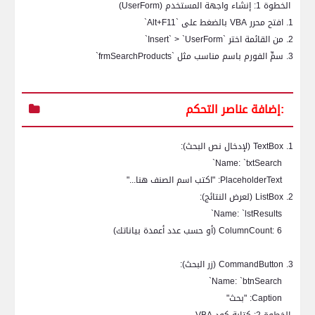
الخطوة 1: إنشاء واجهة المستخدم (
UserForm
)
1. افتح محرر
VBA
بالضغط على `
Alt+F11
`
2. من القائمة اختر `
Insert` > `UserForm
`
3. سمِّ الفورم باسم مناسب مثل `
frmSearchProducts
`
إضافة عناصر التحكم:
1.
TextBox
(لإدخال نص البحث):
`
Name: `txtSearch
PlaceholderText
: "اكتب اسم الصنف هنا..."
2.
ListBox
(لعرض النتائج):
`
Name: `lstResults
ColumnCount: 6
(أو حسب عدد أعمدة بياناتك)
3.
CommandButton
(زر البحث):
`
Name: `btnSearch
Caption
: "بحث"