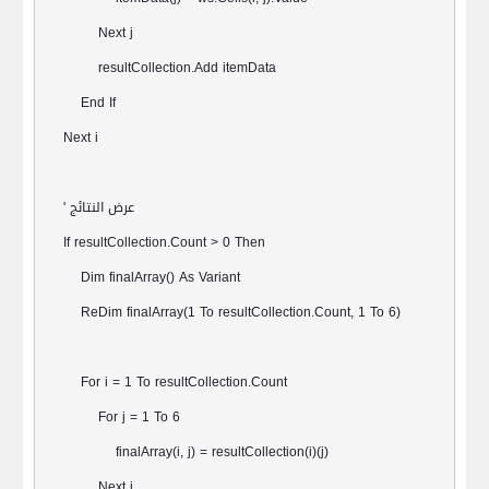
Next j
resultCollection.Add itemData
End If
Next i
عرض النتائج
'
If resultCollection.Count > 0 Then
Dim finalArray() As Variant
ReDim finalArray(1 To resultCollection.Count, 1 To 6)
For i = 1 To resultCollection.Count
For j = 1 To 6
finalArray(i, j) = resultCollection(i)(j)
Next j