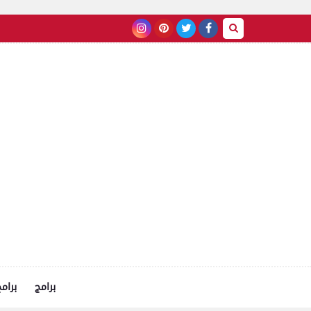
برامج
برام