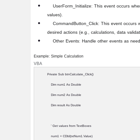
UserForm_Initialize:
This event occurs when t
values).
CommandButton_Click:
This event occurs w
desired actions (e.g., calculations, data validat
Other Events:
Handle other events as nee
Example: Simple Calculation
VBA
Private Sub btnCalculate_Click()
Dim num1 As Double
Dim num2 As Double
Dim result As Double
' Get values from TextBoxes
num1 = CDbl(txtNum1.Value)