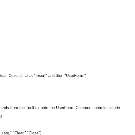
click "Insert" and then "UserForm."
 Excel Options),
trols from the Toolbox onto the UserForm. Common controls include:
s)
ulate," "Clear," "Close")