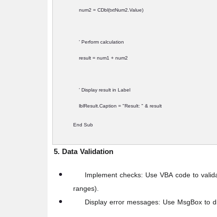
num2 = CDbl(txtNum2.Value)
' Perform calculation
result = num1 + num2
' Display result in Label
lblResult.Caption = "Result: " & result
End Sub
5. Data Validation
Implement checks:
Use VBA code to validate
ranges).
Display error messages:
Use MsgBox to dis