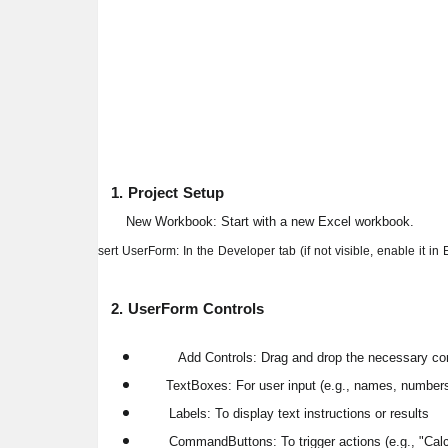
1. Project Setup
New Workbook:
Start with a new Excel workbook.
I nsert UserForm:
In the Developer tab (if not visible, enable it in
2. UserForm Controls
Add Controls:
Drag and drop the necessary con
TextBoxes:
For user input (e.g., names, number
Labels:
To display text instructions or results
CommandButtons:
To trigger actions (e.g., "Calc