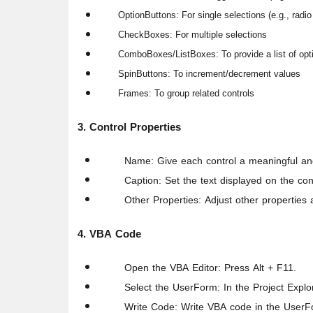
OptionButtons:
For single selections (e.g., radio
CheckBoxes:
For multiple selections
ComboBoxes/ListBoxes:
To provide a list of opt
SpinButtons:
To increment/decrement values
Frames:
To group related controls
3. Control Properties
Name:
Give each control a meaningful and
Caption:
Set the text displayed on the cont
Other Properties:
Adjust other properties a
4. VBA Code
Open the VBA Editor:
Press Alt + F11.
Select the UserForm:
In the Project Explo
Write Code:
Write VBA code in the UserFo