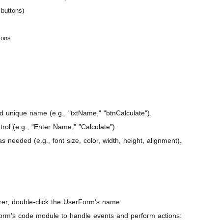
 buttons)
ions
 unique name (e.g., "txtName," "btnCalculate").
rol (e.g., "Enter Name," "Calculate").
s needed (e.g., font size, color, width, height, alignment).
rer, double-click the UserForm's name.
rm's code module to handle events and perform actions: