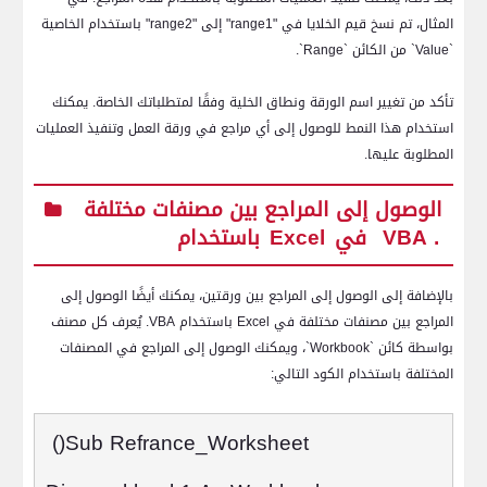
المثال، تم نسخ قيم الخلايا في "
range1
" إلى "
range2
" باستخدام الخاصية
`
Value
` من الكائن `
Range
`.
تأكد من تغيير اسم الورقة ونطاق الخلية وفقًا لمتطلباتك الخاصة. يمكنك
استخدام هذا النمط للوصول إلى أي مراجع في ورقة العمل وتنفيذ العمليات
المطلوبة عليها.
الوصول إلى المراجع بين مصنفات مختلفة
.
VBA
باستخدام
في
Excel
بالإضافة إلى الوصول إلى المراجع بين ورقتين، يمكنك أيضًا الوصول إلى
المراجع بين مصنفات مختلفة في
Excel
باستخدام
VBA
. يُعرف كل مصنف
بواسطة كائن `
Workbook
`، ويمكنك الوصول إلى المراجع في المصنفات
المختلفة باستخدام الكود التالي:
()
Sub Refrance_Worksheet