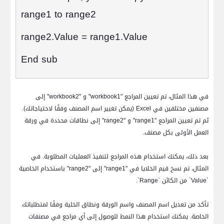
range1 to range2
range2.Value = range1.Value
End sub
في هذا المثال، تم تعيين المراجع "
workbook1
" و "
workbook2
" إلى
مصنفين مختلفين في
Excel
(يمكن تغيير اسم المصنف وفقًا لاحتياجاتك).
ثم تم تعيين المراجع "
range1
" و "
range2
" إلى نطاقات محددة في ورقة
العمل الأولى بكل مصنف.
بعد ذلك، يمكنك استخدام هذه المراجع لتنفيذ العمليات المطلوبة. في
المثال، تم نسخ قيم الخلايا في "
range1
" إلى "
range2
" باستخدام الخاصية
`
Value
` من الكائن `
Range
`.
تأكد من تعديل اسم المصنف واسم الورقة ونطاق الخلية وفقًا لمتطلباتك
الخاصة. يمكنك استخدام هذا النمط للوصول إلى أي مراجع في مصنفات