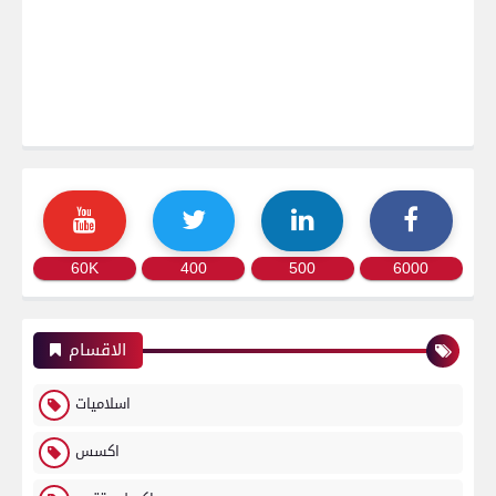
60K
400
500
6000
الاقسام
اسلاميات
اكسس