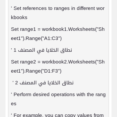
' Set references to ranges in different wor
kbooks
Set range1 = workbook1.Worksheets("Sh
eet1").Range("A1:C3")
نطاق الخلايا في المصنف 1
'
Set range2 = workbook2.Worksheets("Sh
eet1").Range("D1:F3")
نطاق الخلايا في المصنف 2
'
' Perform desired operations with the rang
es
' For example, you can copy values from