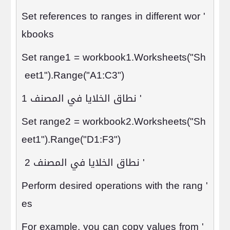
' Set references to ranges in different wor
kbooks
Set range1 = workbook1.Worksheets("Sh
eet1").Range("A1:C3")
'
نطاق الخلايا في المصنف 1
Set range2 = workbook2.Worksheets("Sh
eet1").Range("D1:F3")
'
نطاق الخلايا في المصنف 2
' Perform desired operations with the rang
es
' For example, you can copy values from