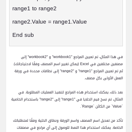
range1 to range2
range2.Value = range1.Value
End sub
في هذا المثال، تم تعيين المراجع "
workbook1
" و "
workbook2
" إلى
مصنفين مختلفين في
Excel
(يمكن تغيير اسم المصنف وفقًا لاحتياجاتك).
ثم تم تعيين المراجع "
range1
" و "
range2
" إلى نطاقات محددة في ورقة
العمل الأولى بكل مصنف.
بعد ذلك، يمكنك استخدام هذه المراجع لتنفيذ العمليات المطلوبة. في
المثال، تم نسخ قيم الخلايا في "
range1
" إلى "
range2
" باستخدام الخاصية
`
Value
` من الكائن `
Range
`.
تأكد من تعديل اسم المصنف واسم الورقة ونطاق الخلية وفقًا لمتطلباتك
الخاصة. يمكنك استخدام هذا النمط للوصول إلى أي مراجع في مصنفات