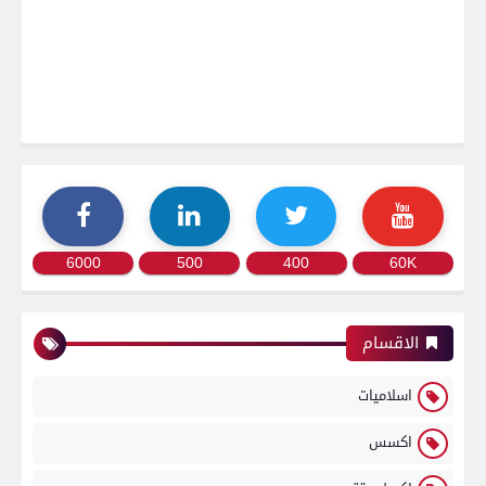
6000
500
400
60K
الاقسام
اسلاميات
اكسس