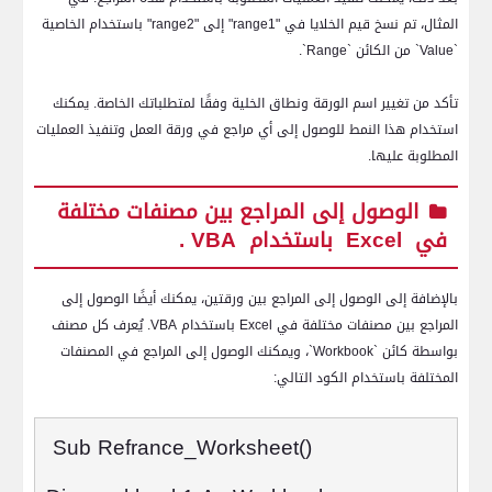
المثال، تم نسخ قيم الخلايا في "
range1
" إلى "
range2
" باستخدام الخاصية
`
Value
` من الكائن `
Range
`.
تأكد من تغيير اسم الورقة ونطاق الخلية وفقًا لمتطلباتك الخاصة. يمكنك
استخدام هذا النمط للوصول إلى أي مراجع في ورقة العمل وتنفيذ العمليات
المطلوبة عليها.
الوصول إلى المراجع بين مصنفات مختلفة
في
Excel
باستخدام
VBA
.
بالإضافة إلى الوصول إلى المراجع بين ورقتين، يمكنك أيضًا الوصول إلى
المراجع بين مصنفات مختلفة في
Excel
باستخدام
VBA
. يُعرف كل مصنف
بواسطة كائن `
Workbook
`، ويمكنك الوصول إلى المراجع في المصنفات
المختلفة باستخدام الكود التالي:
Sub Refrance_Worksheet
()