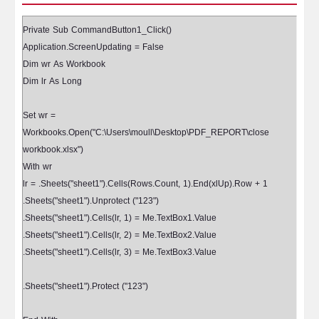
Private Sub CommandButton1_Click()
Application.ScreenUpdating = False
Dim wr As Workbook
Dim lr As Long
Set wr =
Workbooks.Open("C:\Users\moull\Desktop\PDF_REPORT\close
workbook.xlsx")
With wr
lr = .Sheets("sheet1").Cells(Rows.Count, 1).End(xlUp).Row + 1
.Sheets("sheet1").Unprotect ("123")
.Sheets("sheet1").Cells(lr, 1) = Me.TextBox1.Value
.Sheets("sheet1").Cells(lr, 2) = Me.TextBox2.Value
.Sheets("sheet1").Cells(lr, 3) = Me.TextBox3.Value
.Sheets("sheet1").Protect ("123")