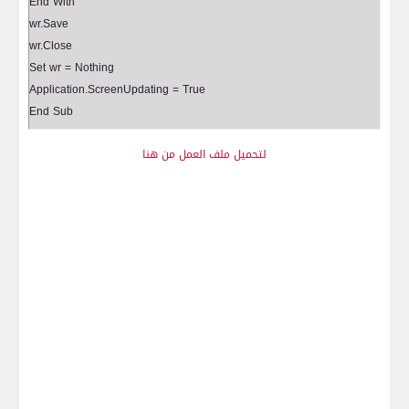
End With
wr.Save
wr.Close
Set wr = Nothing
Application.ScreenUpdating = True
End Sub
لتحميل ملف العمل من هنا