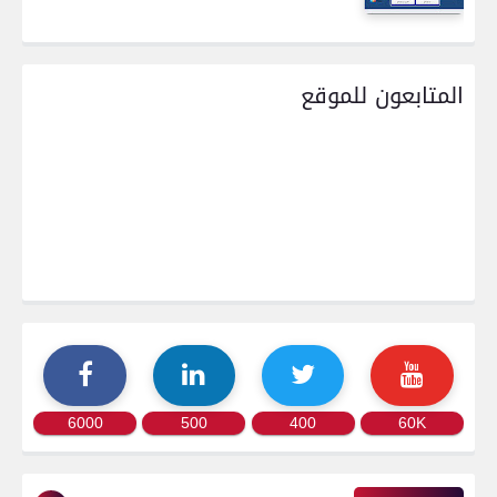
المتابعون للموقع
6000
500
400
60K