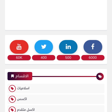
60K
400
500
6000
الاقسام
اسلاميات
اكسس
اكسل متقدم