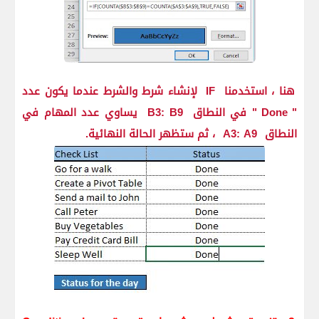
هنا ، استخدمنا
IF
لإنشاء شرط والشرط عندما يكون عدد
"
Done
" في النطاق
B3: B9
يساوي عدد المهام في
النطاق
A3: A9
، ثم ستظهر الحالة النهائية.