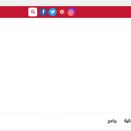
انية
برامج