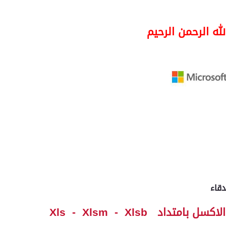
له الرحمن الرحيم
قاء
لاكسل بامتداد
Xlsb
-
Xlsm
-
Xls