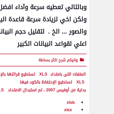
وبالتالي تعطيه سرعة وآداء افضل
ولكن اخي لزيادة سرعة قاعدة البي
والصور ... الخ .
لتقليل حجم البيا
اعلي لقواعد البيانات الكبير
واليكم شرح اكثر بساطة
الملفات التى بامتداد
XLS
تستطيع قرائتها بالإكسل
XLS
تستطيع الإحتفاظ بالكود فيها
بداية من أوفيس 2007 ، تم استبدال الامتداد
LS
xlsb
xlsx