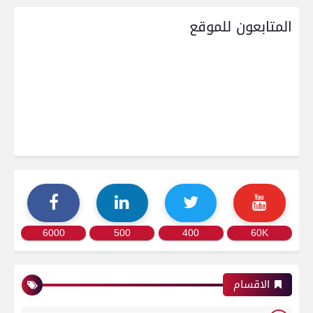
المتابعون للموقع
6000
500
400
60K
الاقسام