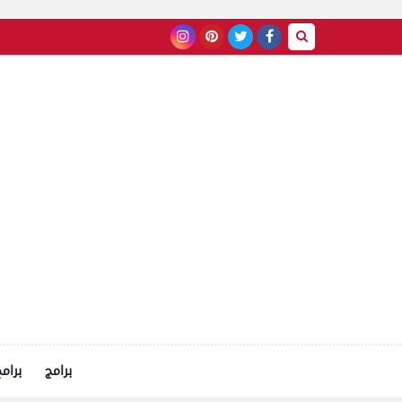
برامج
برام