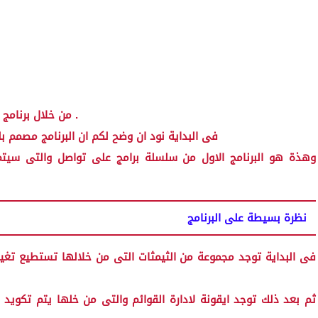
من خلال برنامج الشيكات سوف نقوم بكل هذا من هذا البرنامج الرائع .
فى البداية نود ان وضح لكم ان البرنامج مصمم بلغة سى شارب لا ستاذين شوقى ربيع - حسام خطاب
وهذة هو البرنامج الاول من سلسلة برامج على تواصل والتى سيت
نظرة بسيطة على البرنامج
فى البداية توجد مجموعة من الثيمثات التى من خلالها تستطيع تغيي
ثم بعد ذلك توجد ايقونة لادارة القوائم والتى من خلها يتم تكويد ا