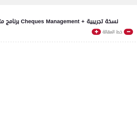
برنامج متابعة الشيكات (شيكات دفع / شيكات قبض ) Cheques Management + نسخة تجريبية
خط المقالة