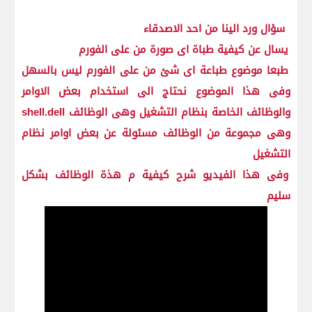
سؤال ورد الينا من احد الاصدقاء
يسال عن كيفية طباة اى صورة من على الفورم
طبعا موضوع طباعة اى شئ من على الفورم ليس بالسهل
وفى هذا الموضوع نحتاج الى استخدام بعض الاوامر
والوظائف الخاصة بنظام التشغيل وهى الوظائف shell.dell
وهى مجموعة من الوظائف مسئولة عن بعض اوامر نظام
التشغيل
وفى هذا الفيديو شرح كيفية م هذة الوظائف بشكل
سليم