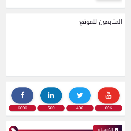
المتابعون للموقع
6000
500
400
60K
الاقسام