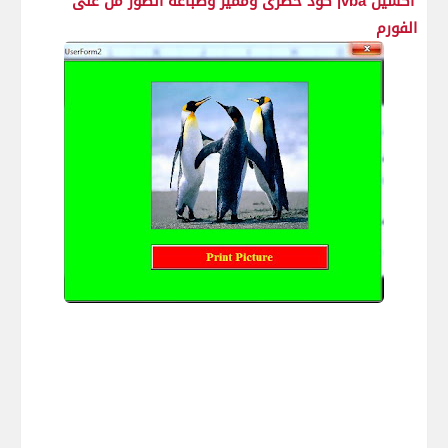
اكسيل vba| كود حصرى ومميز وطباعة الصور من على
الفورم