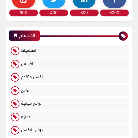
60K
400
500
6000
الاقسام
اسلاميات
اكسس
اكسل متقدم
برامج
برامج مجانية
تقنية
دوال الاكسل