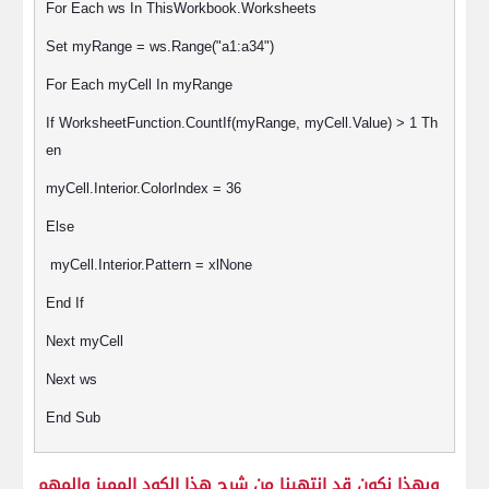
For Each ws In ThisWorkbook.Worksheets
Set myRange = ws.Range("a1:a34")
For Each myCell In myRange
If WorksheetFunction.CountIf(myRange, myCell.Value) > 1 Th
en
myCell.Interior.ColorIndex = 36
Else
myCell.Interior.Pattern = xlNone
End If
Next myCell
Next ws
End Sub
وبهذا نكون قد انتهينا من شرح هذا الكود المميز والمهم