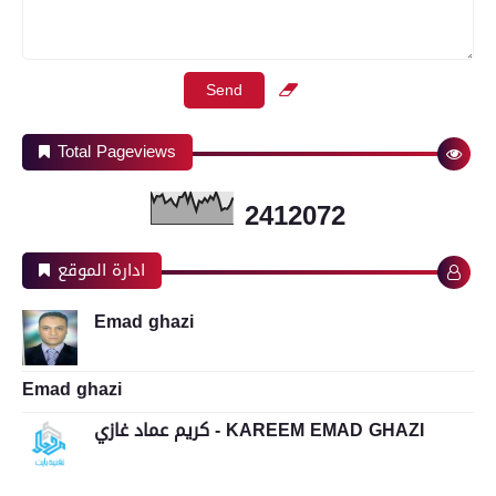
Total Pageviews
2
4
1
2
0
7
2
ادارة الموقع
Emad ghazi
Emad ghazi
كريم عماد غازي - KAREEM EMAD GHAZI