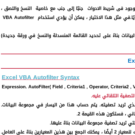
لموجود فى شريط الادوات
جنبًا إلى جنب مع خاصية
النسخ واللصق ،
يًا.في مثل هذا الاختيار ، يمكن أن يؤدي استخدام
VBA Autofilter
انات بناءً على تحديد القائمة المنسدلة والنسخ في ورقة جديدة)
Ex
Excel VBA Autofilter Syntax
Expression. AutoFilter( Field , Criteria1 , Operator, Criteria2 
تصفية التلقائي عليه.
لذي تريد تصفيته. يتم حساب هذا من اليسار في مجموعة البيانات.
ثاني ، فستكون هذه القيمة 2.
ي تريد تصفية مجموعة البيانات بناءً عليها.
[وسيطة اختيارية] في حالة استخدامك للمعيار 2 أيضًا ، يمكنك الجمع بين هذين المعيارين بناءً على العامل.