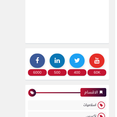
6000
500
400
60K
الاقسام
اسلاميات
اكسس