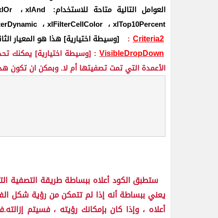
العوامل التالية متاحة للاستخدام:
xlAnd
،
xlOr
lterDynamic
،
xlFilterCellColor
،
xlTop10Percent
Criteria2
:
[وسيطة اختيارية] هذا هو المعيار الث
VisibleDropDown
: [وسيطة اختيارية] يمكنك تحد
الأعمدة التي تمت تصفيتها أم لا. وبمكن ان تكون ه
ستطبق الكود أعلاه ببساطة طريقة التصفية التلق
يعني ببساطة أنه إذا لم تتمكن من رؤية شكل الفل
أعلاه ، وإذا كان بإمكانك رؤيته ، فسيتم إزالته