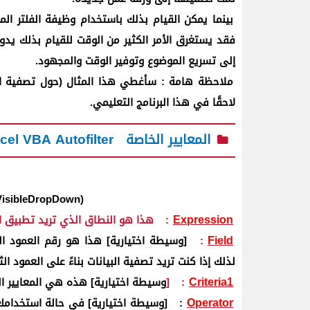
بينما يمكن القيام بذلك باستخدام وظيفة الفلتر ا
فقد يستغرق الأمر الكثير من الوقت للقيام بذلك يدو
إلى تسريع الموضوع وتوفير الوقت والمجهود.
ملاحظة هامة : سأغطي هذا المثال (حول تصفية البي
لاحقًا في هذا البرنامج التعليمي.
المعايير الخاصة
cel VBA Autofilter
, VisibleDropDown)
Expression
:
هذا هو النطاق الذي تريد تطبيق ال
Field
:
[وسيطة اختيارية] هذا هو رقم العمود ا
لذلك إذا كنت تريد تصفية البيانات بناءً على العمود ال
Criteria1
:
[
وسيطة اختيارية] هذه هي المعايير الت
Operator
: