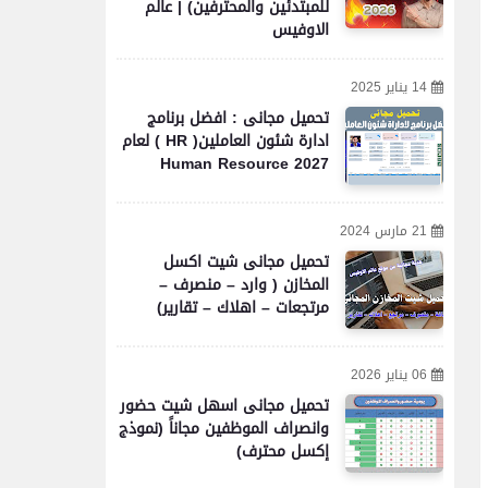
للمبتدئين والمحترفين) | عالم
الاوفيس
14 يناير 2025
تحميل مجانى : افضل برنامج
ادارة شئون العاملين( HR ) لعام
2027 Human Resource
21 مارس 2024
تحميل مجانى شيت اكسل
المخازن ( وارد – منصرف –
مرتجعات – اهلاك – تقارير)
06 يناير 2026
تحميل مجانى اسهل شيت حضور
وانصراف الموظفين مجاناً (نموذج
إكسل محترف)