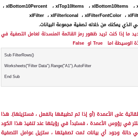
،
xlBottom10Percent
،
xlTop10Items
،
xlBottom10Items
،
xlFilter
،
xlFilterIconal
،
xlFilterFontColor
،
xlFi
اني الذي يمكنك من خلاله تصفية مجموعة البيانات.
يد ما إذا كنت تريد ظهور رمز القائمة المنسدلة لعامل التصفية في
ذة الوسيطة اما
True
او
False
Sub FilterRows()
Worksheets("Filter Data").Range("A1").AutoFilter
End Sub
ائية على الأعمدة (أو إذا تم تطبيقها بالفعل ، فستزيلها).
هذا
تر في رؤوس الأعمدة ، فستبدأ في رؤيتها عند تنفيذ هذا الكود
.في حالة وجود أي بيانات تمت تصفيتها ، ستزيل عوامل التصفية