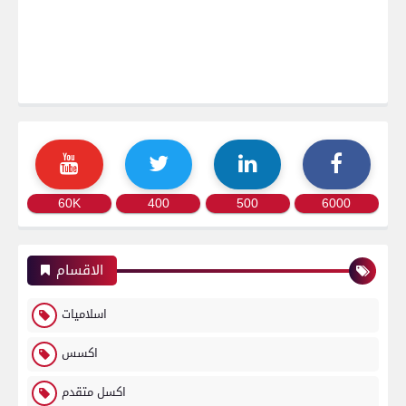
60K
400
500
6000
الاقسام
اسلاميات
اكسس
اكسل متقدم