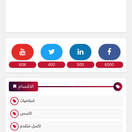
60K
400
500
6000
الاقسام
اسلاميات
اكسس
اكسل متقدم