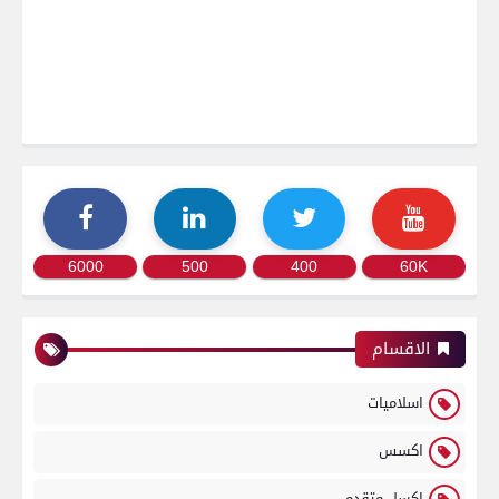
6000
500
400
60K
الاقسام
اسلاميات
اكسس
اكسل متقدم