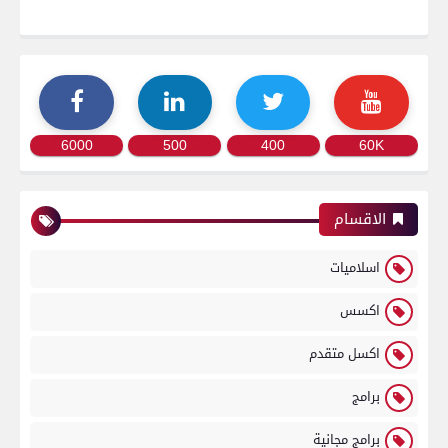
6000
500
400
60K
الاقسام
اسلاميات
اكسس
اكسل متقدم
برامج
برامج مجانية