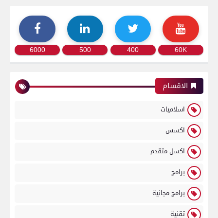
6000
500
400
60K
الاقسام
اسلاميات
اكسس
اكسل متقدم
برامج
برامج مجانية
تقنية