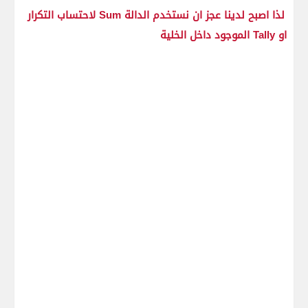
لذا اصبح لدينا عجز ان نستخدم الدالة Sum لاحتساب التكرار
او Tally الموجود داخل الخلية