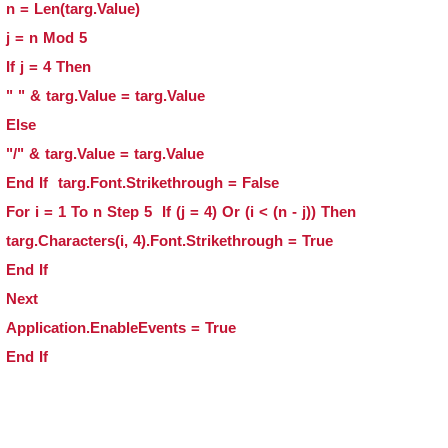
n = Len(targ.Value)
j = n Mod 5
If j = 4 Then
targ.Value = targ.Value & " "
Else
targ.Value = targ.Value & "/"
End If targ.Font.Strikethrough = False
For i = 1 To n Step 5 If (j = 4) Or (i < (n - j)) Then
targ.Characters(i, 4).Font.Strikethrough = True
End If
Next
Application.EnableEvents = True
End If