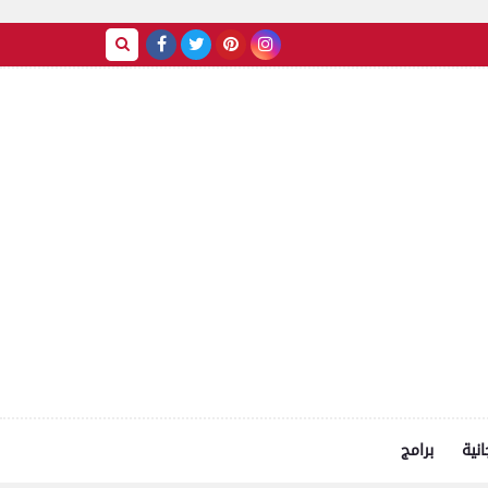
انية
برامج