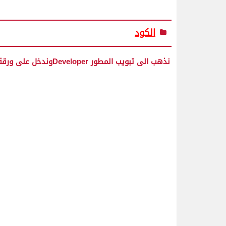
الكود
نذهب الى تبويب المطور Developerوندخل على ورقة العمل Worksheet ونختار حدث النقر المزدوج Duobel click