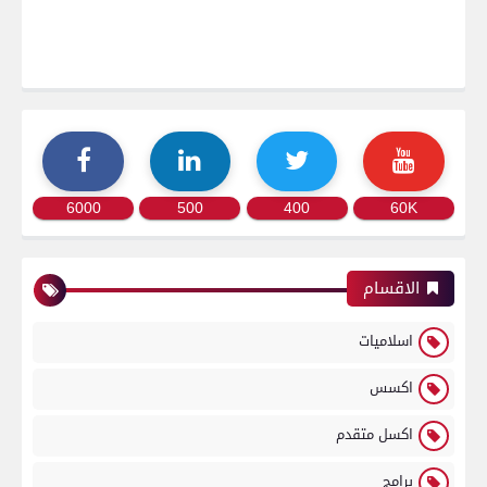
6000
500
400
60K
الاقسام
اسلاميات
اكسس
اكسل متقدم
برامج