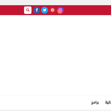
انية
برامج