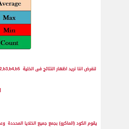
لنفرض اننا نريد اظهار النتائج فى الخلية b1,b2,b3,b4,b5
.WorksheetFunction.Average(Selection)
يقوم الكود (الماكرو) بجمع جميع الخلايا المحددة 