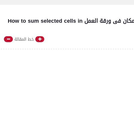
كيفية جمع خلايا متفرقة وغير مرتبة فى اى مكان فى ورقة العمل How to sum selected cells in
خط المقالة