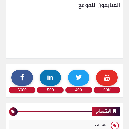
المتابعون للموقع
6000
500
400
60K
الاقسام
اسلاميات