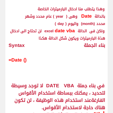
وهذا يتطلب منا ادخال البارميترات الخاصة
Date
بالدالة
وهى (
year
) عام محدد وشهر
محدد
(month)
واليوم (
day
)
date vba
ولكن فى الدالة
excel
لن تحتاج الى ادخال
هذة البارميترات ويكون شكل الدالة هكذا
بناء الجملة
Syntax
=Date
()
في بناء جملة
VBA
DATE
لا توجد وسيطة
لتحديد ، يمكنك ببساطة استخدام الأقواس
الفارغةعند استخدام هذه الوظيفة ، لن تكون
هناك حاجة لاستخدام الأقواس.