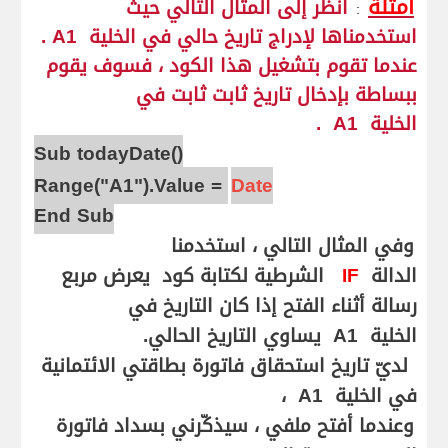
أمثلة
انظر إلى المثال التالي حيث
:
استخدمناها لإدراج تاريخ حالي في الخلية
A1
.
عندما تقوم بتشغيل هذا الكود ، فسوف يقوم
ببساطة بإدخال تاريخ ثابت ثابت في
الخلية
A1
.
Sub todayDate()
Range("A1").Value =
Date
End Sub
وفي المثال التالي ، استخدمنا
الدالة
IF
الشرطية لكتابة كود يعرض مربع
رسالة أثناء الفتح إذا كان التاريخ في
الخلية
A1
يساوي التاريخ الحالي.
لديّ تاريخ استحقاق فاتورة بطاقتي الائتمانية
في الخلية
A1
،
وعندما أفتح ملفي ، سيذكّرني بسداد فاتورة