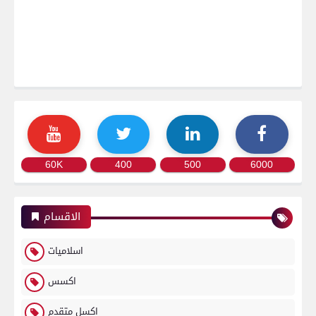
60K
400
500
6000
الاقسام
اسلاميات
اكسس
اكسل متقدم