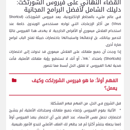
القضاء النهائي على فيروس الشورتكت:
دليلك الشامل لأفضل البرامج المجانية
في عالم مليء بالمخاطر الإلكترونية، يعد فيروس الشورتكت (
Shortcut
Virus
) من أكثر الإزعاجات التي تواجه مستخدمي الويندوز، خاصة عند
استخدام الفلاش ميموري أو الأقراص الخارجية. لا يهدف هذا الفيروس غالبًا
لتدمير بياناتك، بل لإخفائها واستبدالها باختصارات خبيثة تفتح الباب لبرامج
ضارة أخرى.
إذا وجدت أن جميع ملفاتك على الفلاش ميموري قد تحولت إلى اختصارات
(
Shortcuts
) بامتداد `.
lnk
`، أو أنك لا تستطيع رؤية ملفاتك الأصلية، فأنت
ضحية لهذا الفيروس. لا تقلق، الحل أبسط مما تتصور.
الفهم أولاً: ما هو فيروس الشورتكت وكيف
يعمل؟
قبل الشروع في الحل، من المهم فهم المشكلة:
*
الآلية: يقوم الفيروس بإخفاء جميع ملفاتك ومجلداتك الأصلية، ثم ينشئ
اختصارات تحمل نفس الأسماء. عند النقر على أي اختصار، ينفذ الفيروس أولاً
(مما يجعله ينتشر أكثر) ثم قد يظهر لك الملف الأصلي لتبدو الأمور طبيعية.