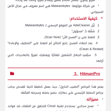
*
سريع وقوي: يمسح النظام بعمق ويقدم تقريرًا واضحًا عما وجده.
*
من شركة موثوقة:
Malwarebytes
هي اسم معروف في مجال الأمن
السيبراني.
*
كيفية الاستخدام:
1.
نزّل
AdwCleaner
من الموقع الرسمي لـ
Malwarebytes
.
2.
شغّله كـ "مسؤول".
3.
اضغط على زر "المسح الآن" (
Scan Now
).
4.
بعد انتهاء المسح، راجع النتائج ثم اضغط على "التنظيف والإعادة"
).
Clean & Restart
(
5.
سيُعيد الجهاز التشغيل تلقائيًا ويعطيك تقريرًا بالتهديدات التي
أزالها.
3.
HitmanPro
يعتبر هذا البرنامج "الطبيب الخارق"، حيث يعمل كطبقة ثانية للفحص بجانب
برنامج الحماية الرئيسي على جهازك. يتميز بخفته وسرعته الفائقة.
مميزاته
:
*
*
مسح سحابي: يستخدم تقنية
Cloud
للتحقق من الملفات ضد قواعد