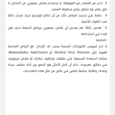
3.
احذر من المصادر غير الموثوقة: لا تستخدم فلاش ميموري من أشخاص لا
تثق بهم، ولا تشغل برامج مجهولة المصدر.
4.
حافظ على تحديث النظام: تأكد من أن نظام الويندوز لديك محدث دائمًا
لسد الثغرات الأمنية.
5.
افحص دائمًا: قم بفحص أي فلاش ميموري ببرنامج الحماية لديك قبل
البدء في استخدامه.
الخلاصة
لا تدع فيروس الشورتكت البسيط يسبب لك الإزعاج. مع البرامج المجانية
القوية مثل
Shortcut Virus Remover
أو
Malwarebytes AdwCleaner
،
يمكنك استعادة السيطرة على ملفاتك وتنظيف جهازك أو فلاش ميموريك
في دقائق معدودة. تذكر أن الحل الأمثل هو الجمع بين أداة تنظيف جيدة
وعادات وقائية سليمة لتبقى في مأمن من مثل هذه التهديدات.