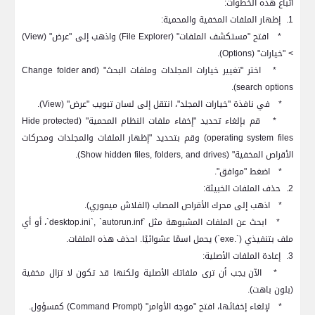
اتباع هذه الخطوات:
1.
إظهار الملفات المخفية والمحمية:
*
افتح "مستكشف الملفات" (
File Explorer
) واذهب إلى "عرض" (
View
)
> "خيارات" (
Options
).
*
اختر "تغيير خيارات المجلدات وملفات البحث" (
Change folder and
).
search options
*
في نافذة "خيارات المجلد"، انتقل إلى لسان تبويب "عرض" (
View
).
*
قم بإلغاء تحديد "إخفاء ملفات النظام المحمية" (
Hide protected
operating system files
) وقم بتحديد "إظهار الملفات والمجلدات ومحركات
الأقراص المخفية" (
Show hidden files, folders, and drives
).
*
اضغط "موافق".
2.
حذف الملفات الخبيثة:
*
اذهب إلى محرك الأقراص المصاب (الفلاش ميموري).
*
ابحث عن الملفات المشبوهة مثل `
desktop.ini`, `autorun.inf
`، أو أي
ملف بتنفيذي (`.
exe
`) يحمل اسمًا عشوائيًا. احذف هذه الملفات.
3.
إعادة الملفات الأصلية:
*
الآن يجب أن ترى ملفاتك الأصلية ولكنها قد تكون لا تزال مخفية
(بلون باهت).
*
لإلغاء إخفائها، افتح "موجه الأوامر" (
Command Prompt
) كمسؤول.