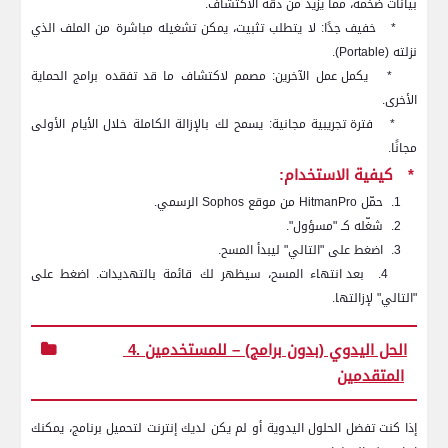
بيانات ضخمة، مما يزيد من دقة الاكتشاف.
*
خفيف جدًا: لا يتطلب تثبيت، يمكن تشغيله مباشرة من الملف الذي
نزلته (
Portable
).
*
يكمل عمل الآخرين: مصمم لاكتشاف ما قد تفقده برامج الحماية
الأخرى.
*
فترة تجريبية مجانية: يسمح لك بالإزالة الكاملة خلال الأيام الأولى
مجانًا.
*
كيفية الاستخدام:
1.
حمّل
HitmanPro
من موقع
Sophos
الرسمي.
2.
شغّله كـ "مسؤول".
3.
اضغط على "التالي" ليبدأ المسح.
4.
بعد انتهاء المسح، سيظهر لك قائمة بالتهديدات. اضغط على
"التالي" لإزالتها.
4. الحل اليدوي (بدون برامج) – للمستخدمين
المتقدمين
إذا كنت تفضل الحلول اليدوية أو لم يكن لديك إنترنت لتحميل برنامج، يمكنك