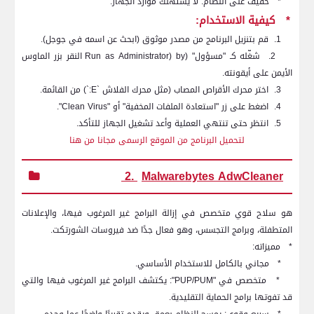
*
خفيف على النظام: لا يستهلك موارد الجهاز.
*
كيفية الاستخدام:
1.
قم بتنزيل البرنامج من مصدر موثوق (ابحث عن اسمه في جوجل).
2.
شغّله كـ "مسؤول" (
Run as Administrator) by
النقر بزر الماوس
الأيمن على أيقونته.
3.
اختر محرك الأقراص المصاب (مثل محرك الفلاش `
E
:`) من القائمة.
4.
اضغط على زر "استعادة الملفات المخفية" أو "
Clean Virus
".
5.
انتظر حتى تنتهي العملية وأعد تشغيل الجهاز للتأكد.
لتحميل البرنامج من الموقع الرسمى مجانا من هنا
2.
Malwarebytes AdwCleaner
هو سلاح قوي متخصص في إزالة البرامج غير المرغوب فيها، والإعلانات
المتطفلة، وبرامج التجسس، وهو فعال جدًا ضد فيروسات الشورتكت.
*
مميزاته:
*
مجاني بالكامل للاستخدام الأساسي.
*
متخصص في "
PUP/PUM
": يكتشف البرامج غير المرغوب فيها والتي
قد تفوتها برامج الحماية التقليدية.