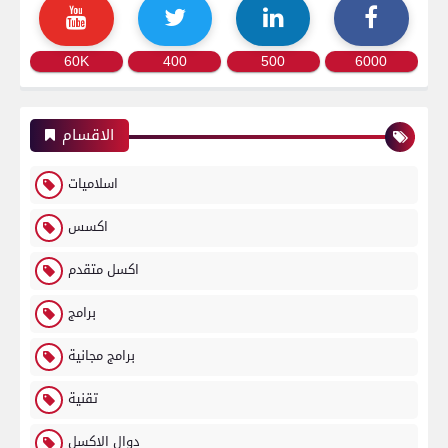
60K
400
500
6000
الاقسام
اسلاميات
اكسس
اكسل متقدم
برامج
برامج مجانية
تقنية
دوال الاكسل