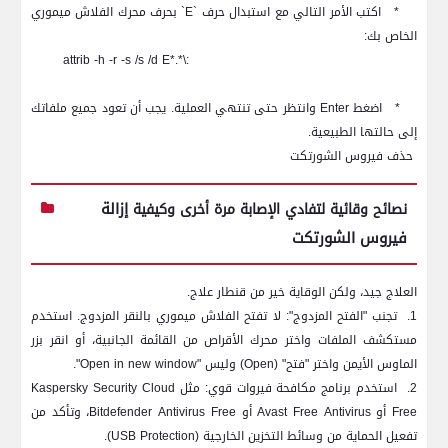
*
اكتب الأمر التالي مع استبدال حرف `
E
` بحرف محرك الفلاش ميموري
الخاص بك:
attrib -h -r -s /s /d E
:\*.*
*
اضغط
Enter
وانتظر حتى تنتهي العملية. يجب أن تعود جميع ملفاتك
إلى حالتها الطبيعية.
حذف فيروس الشورتكت
إزالة
نصائح وقائية لتفادي الإصابة مرة أخرى وكيفية
فيروس الشورتكت
العلاج جيد، ولكن الوقاية خير من قنطار علاج.
1.
تجنب "الفتح المزدوج": لا تفتح الفلاش ميموري بالنقر المزدوج. استخدم
مستكشف الملفات واختر محرك الأقراص من القائمة الجانبية، أو انقر بزر
الماوس الأيمن واختر "فتح" (
Open
) وليس "
Open in new window
".
2.
استخدم برنامج مكافحة فيروات قوي: مثل
Kaspersky Security Cloud
Free
أو
Avast Free Antivirus
أو
Bitdefender Antivirus Free
، وتأكد من
تفعيل الحماية من وسائط التخزين الخارجية (
USB Protection
).