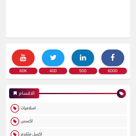
60K
400
500
6000
الاقسام
اسلاميات
اكسس
اكسل متقدم