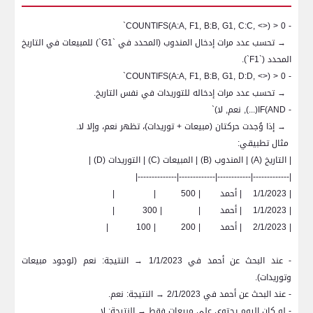
`
COUNTIFS(A:A, F1, B:B, G1, C:C, <>) > 0
-
→ تحسب عدد مرات إدخال المندوب (المحدد في `
G1
`) للمبيعات في التاريخ
المحدد (`
F1
`).
`
COUNTIFS(A:A, F1, B:B, G1, D:D, <>) > 0
-
→ تحسب عدد مرات إدخاله للتوريدات في نفس التاريخ.
-
IF(AND
(...), نعم, لا)`
→ إذا وُجدت حركتان (مبيعات + توريدات)، تظهر نعم، وإلا لا.
مثال تطبيقي:
| التاريخ (
A
) | المندوب (
B
) | المبيعات (
C
) | التوريدات (
D
) |
|-------------|------------|-------------|--------------|
| 1/1/2023
| أحمد
| 500
|
|
| 1/1/2023
| أحمد
|
| 300
|
| 2/1/2023
| أحمد
| 200
| 100
|
- عند البحث عن أحمد في 1/1/2023 → النتيجة: نعم (لوجود مبيعات
وتوريدات).
- عند البحث عن أحمد في 2/1/2023 → النتيجة: نعم.
- لو كان اليوم يحتوي على مبيعات فقط → النتيجة: لا.