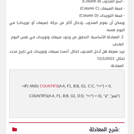
- اسم المندوب (
Column B
)
- قيمة المبيعات (
Column C
)
- قيمة التوريدات (
Column D
)
ويمكن أن يقوم المندوب بإدخال أكثر من حركة (مبيعات أو توريدات) في
اليوم نفسه.
2. المعادلة الأساسية: التحقق من وجود مبيعات وتوريدات في نفس اليوم
الهدف:
نريد معرفة هل أدخل المندوب (مثال: أحمد) مبيعات وتوريدات في تاريخ محدد
(مثال: 1/1/2023)؟
المعادلة:
=IF( AND(
COUNTIFS
(A:A, F1, B:B, G1, C:C, "<>") > 0,
")
نعم", "لا
COUNTIFS(A:A, F1, B:B, G1, D:D, "<>") > 0), "
شرح المعادلة: