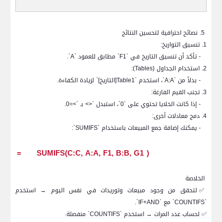
5. نصائح احترافية لتحسين النتائج
1. تنسيق التواريخ:
- تأكد أن تنسيق التاريخ في `
F1
` مطابق للعمود `
A
`.
2. استخدام الجداول (
Tables
):
- بدلاً من `
A:A
`، استخدم `
Table1
[التاريخ]` لزيادة الكفاءة.
3. تجنب القيم الفارغة:
- إذا كانت الخلايا تحتوي على `0`، استبدل `<> بـ `>=0.
4. دمج معادلات أخرى:
- يمكنك إضافة جمع المبيعات باستخدام `
SUMIFS
`:
=
SUMIFS(C:C, A:A, F1, B:B, G1
(
الخلاصة
✅
لتحقق من وجود مبيعات وتوريدات في نفس اليوم → استخدم
`
COUNTIFS
` مع `
IF+AND
`.
✅
لحساب عدد المرات → استخدم `
COUNTIFS
` منفصلة.