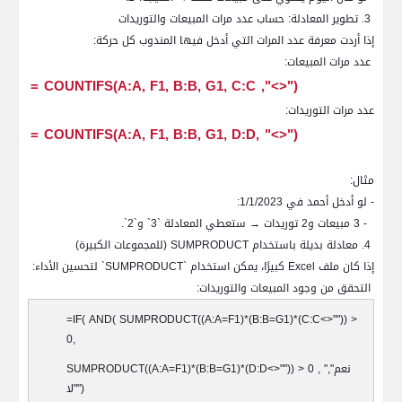
3. تطوير المعادلة: حساب عدد مرات المبيعات والتوريدات
إذا أردت معرفة عدد المرات التي أدخل فيها المندوب كل حركة:
عدد مرات المبيعات:
=
COUNTIFS(A:A, F1, B:B, G1, C:C
,"<>")
عدد مرات التوريدات:
=
COUNTIFS(A:A, F1, B:B, G1, D:D,
("<>"
مثال:
- لو أدخل أحمد في 1/1/2023:
- 3 مبيعات و2 توريدات → ستعطي المعادلة `3` و`2`.
4. معادلة بديلة باستخدام
SUMPRODUCT
(للمجموعات الكبيرة)
إذا كان ملف
Excel
كبيرًا، يمكن استخدام `
SUMPRODUCT
` لتحسين الأداء:
التحقق من وجود المبيعات والتوريدات:
=IF( AND( SUMPRODUCT((A:A=F1)*(B:B=G1)*(C:C<>"")) >
0,
نعم",
SUMPRODUCT((A:A=F1)*(B:B=G1)*(D:D<>"")) > 0 , "
")
"لا