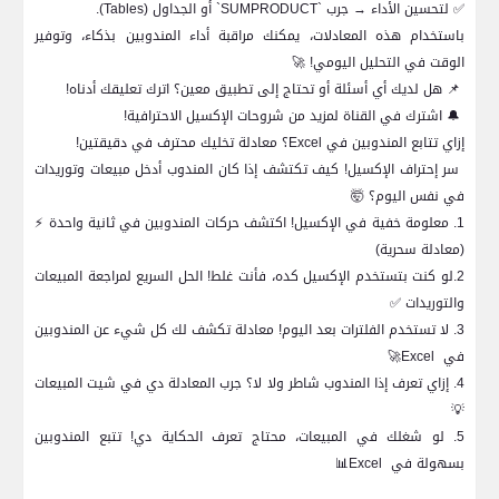
✅
لتحسين الأداء → جرب `
SUMPRODUCT
` أو الجداول (
Tables
).
باستخدام هذه المعادلات، يمكنك مراقبة أداء المندوبين بذكاء، وتوفير
الوقت في التحليل اليومي!
🚀
📌
هل لديك أي أسئلة أو تحتاج إلى تطبيق معين؟ اترك تعليقك أدناه!
🔔
اشترك في القناة لمزيد من شروحات الإكسيل الاحترافية!
إزاي تتابع المندوبين في
Excel
؟ معادلة تخليك محترف في دقيقتين!
سر إحتراف الإكسيل! كيف تكتشف إذا كان المندوب أدخل مبيعات وتوريدات
في نفس اليوم؟
🤯
1. معلومة خفية في الإكسيل! اكتشف حركات المندوبين في ثانية واحدة
⚡
(معادلة سحرية)
2.لو كنت بتستخدم الإكسيل كده، فأنت غلط! الحل السريع لمراجعة المبيعات
والتوريدات
✅
3. لا تستخدم الفلترات بعد اليوم! معادلة تكشف لك كل شيء عن المندوبين
في
Excel
🚀
4. إزاي تعرف إذا المندوب شاطر ولا لا؟ جرب المعادلة دي في شيت المبيعات
💡
5. لو شغلك في المبيعات، محتاج تعرف الحكاية دي! تتبع المندوبين
بسهولة في
Excel
📊