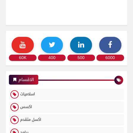
60K
400
500
6000
الاقسام
اسلاميات
اكسس
اكسل متقدم
برامج