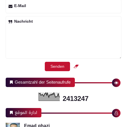
E-Mail
Nachricht
Gesamtzahl der Seitenaufrufe
2
4
1
3
2
4
7
ادارة الموقع
Emad ghazi