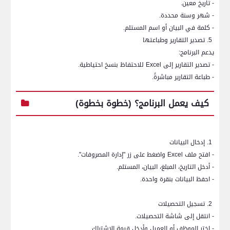
- تاريخ معين.
- شهر وسنة محددة.
- كلمة في البيان أو اسم المستلم.
5. تصدير التقارير وطباعتها
يدعم البرنامج:
- تصدير التقارير إلى
Excel
للاحتفاظ بنسخ احتياطية.
- طباعة التقارير مباشرةً.
كيف يعمل البرنامج؟ (خطوة بخطوة)
1. إدخال البيانات
- افتح ملف
Excel
واضغط على زر "إدارة المصروفات".
- أدخل التاريخ، المبلغ، البيان، المستلم.
- احفظ البيانات بنقرة واحدة.
2. تسجيل التحصيلات
- انتقل إلى شاشة التحصيلات.
- اختر الموظف أو العميل وأدخل قيمة الاشتراك.