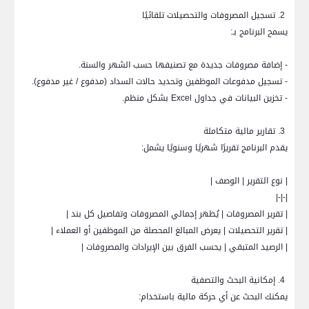
2. تسجيل المصروفات والتحصيلات تلقائيًا
يسمح البرنامج بـ:
- إضافة مصروفات جديدة مع تصنيفها حسب الشهر والسنة.
- تسجيل مدفوعات الموظفين وتحديد حالات السداد (مدفوع / غير مدفوع).
- تخزين البيانات في جداول
Excel
بشكل منظم.
3. تقارير مالية متكاملة
يقدم البرنامج تقريرًا شهريًا وسنويًا يشمل:
| نوع التقرير | الوصف |
|-|-|
| تقرير المصروفات | يُظهر إجمالي المصروفات وتفاصيل كل بند |
| تقرير التحصيلات | يعرض المبالغ المحصلة من الموظفين أو العملاء |
| الرصيد المتبقي | يحسب الفرق بين الإيرادات والمصروفات |
4. إمكانية البحث والتصفية
يمكنك البحث عن أي حركة مالية باستخدام: