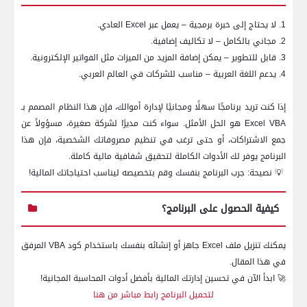
1. لا يحتاج إلى خبرة برمجية – يعمل عبر
Excel
العادي.
2. مجاني بالكامل – لا تكاليف إضافية.
3. قابل للتطوير – يمكن إضافة المزيد من الميزات مثل الفواتير الإلكترونية.
4. يدعم اللغة العربية – مناسب للشركات في العالم العربي.
إذا كنت تريد برنامجًا سهلًا ومجانيًا لإدارة أموالك، فإن هذا النظام المصمم بـ
Excel VBA
هو الحل الأمثل. سواء كنت مديرًا لشركة صغيرة، مسؤولاً عن
جمع الاشتراكات، أو حتى ترغب في تنظيم مصروفاتك الشخصية، فإن هذا
البرنامج يوفر لك الأدوات الكاملة لتحقيق شفافية مالية كاملة.
💡
نصيحة: جرب البرنامج بنفسك وقم بتخصيصه ليناسب احتياجاتك المالية!
كيفية الحصول على البرنامج؟
يمكنك تنزيل ملف
Excel
جاهز أو إنشائه بنفسك باستخدام كود
VBA
المرفق
في هذا المقال.
🚀
ابدأ الآن في تحسين إدارتك المالية بأفضل أدوات المحاسبة المجانية!
لتحميل البرنامج رابط مباشر من هنا