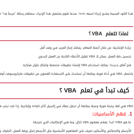
هذا الكود البسيط ينشئ إجراءً اسمه
Hello
. عندما تقوم بتشغيل هذا الإجراء، ستظهر رسالة "مرحباً بك!" 
لماذا تتعلم
VBA
؟
زيادة الإنتاجية:
من خلال أتمتة المهام، يمكنك إنجاز المزيد في وقت أقل.
تحسين دقة العمل:
يمكن للـ
VBA
تقليل الأخطاء الناتجة عن العمل اليدوي.
فتح آفاق جديدة:
يمكنك استخدام
VBA
لإنشاء تطبيقات مخصصة وابتكار حلول مبتكرة.
باختصار،
VBA
هي أداة قوية يمكنها أن تساعدك على الاستفادة القصوى من تطبيقات مايكروسوفت أوف
كيف تبدأ في تعلم
VBA
؟
VBA
هي لغة برمجة قوية ومرنة يمكنها أن تجعل عملك في إكسيل أكثر كفاءة وإنتاجية. إذا كنت ترغب 
1.
فهم الأساسيات:
ما هو
VBA
؟ ابدا
بفهم مفهوم
VBA
ككل، وما هي الإمكانيات التي تتيحها.
الأجسام والخصائص والأساليب:ت
عرف على المفاهيم الأساسية مثل الأجسام (مثل ورقة العمل، الخلية)، وا