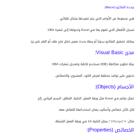
وحدة الماكرو (
Macro
):
هي مجموعة من الأوامر التي يتم تنفيذها بشكل تلقائي.
تسجل الأفعال التي تقوم بها في
Excel
وتحولها إلى شفرة
VBA
.
يمكنك تشغيل الماكرو يدويًا أو ربطه بحدث معين (مثل فتح ملف أو النقر على زر).
محرر
Visual Basic
:
بيئة تطوير متكاملة (
IDE
) تستخدم لكتابة وتعديل شفرات
VBA
.
تحتوي على نوافذ مختلفة لعرض الكود، المشروع، والخصائص.
الأجسام (
Objects
):
تمثل عناصر في
Excel
مثل ورقة العمل، الخلية، النطاق، الرسم البياني، إلخ.
لكل كائن خصائص وأساليب يمكن استخدامها للتفاعل معه.
مثال:
Range("A
1")
يمثل الخلية
A
1 في ورقة العمل النشطة.
الخصائص (
Properties
):