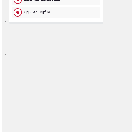
·
ميكروسوفت ورد
·
·
·
·
·
·
·
·
·