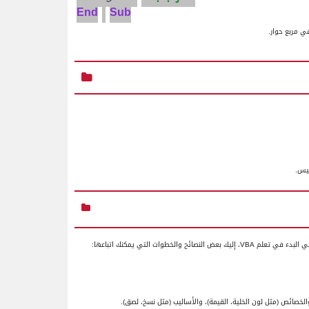
End
Sub
في مربع حوار.
يس.
في البدء في تعلم
VBA
، إليك بعض النصائح والخطوات التي يمكنك اتباعها:
لخصائص (مثل لون الخلية، القيمة)، والأساليب (مثل نسخ، لصق).