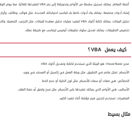
أتمتة المهام:
يمكنك تسجيل سلسلة من الأوامر وتحويلها إلى رمز
VBA
لتنفيذها تلقائيًا، مما يوفر الو
إنشاء أدوات مخصصة:
يمكنك بناء أدوات خاصة بك لتناسب احتياجاتك المحددة، مثل قوالب، وظائف، وأزرار.
تحليل البيانات:
يمكنك كتابة أكواد
VBA
لتنفيذ عمليات تحليل معقدة للبيانات، مثل الترتيب، التصفية، والت
تخصيص التطبيقات:
يمكنك تعديل سلوك تطبيقات أوفيس ليتناسب مع طريقة عملك.
كيف يعمل
VBA
؟
محرر
Visual Basic
:
هو البيئة التي تستخدم لكتابة وتعديل أكواد
VBA
.
الأجسام:
تمثل عناصر في التطبيق، مثل ورقة العمل في إكسيل أو المستند في وورد.
الخصائص:
هي صفات أو سمات للأجسام، مثل لون الخلية أو حجم الخط.
الأساليب:
هي الأوامر التي يمكنك تنفيذها على الأجسام، مثل نسخ ولصق أو حفظ الملف.
المتغيرات:
تستخدم لتخزين قيم مؤقتة أثناء تنفيذ الكود.
مثال بسيط