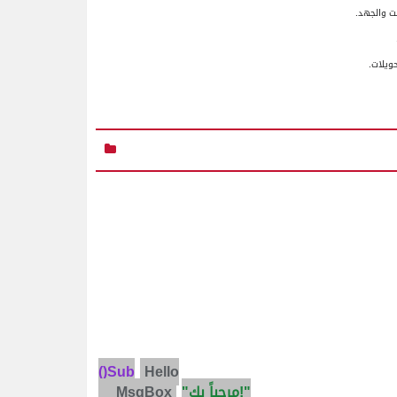
قت والجهد.
حويلات.
()Sub
Hello
!"
مرحباً بك
"
MsgBox