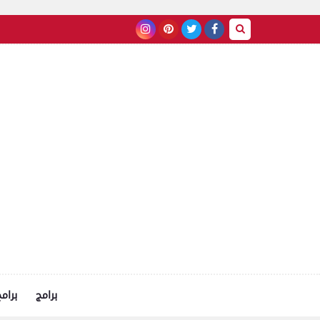
برامج
برام