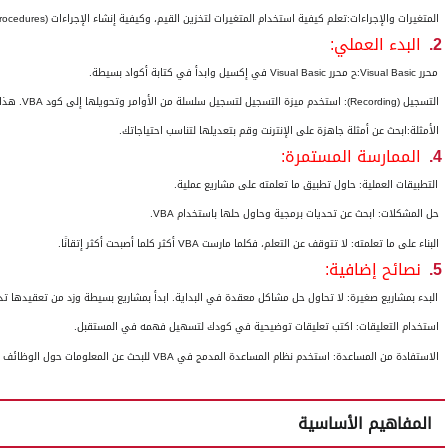
المتغيرات والإجراءات:
تعلم كيفية استخدام المتغيرات لتخزين القيم، وكيفية إنشاء الإجراءات (
rocedures
2.
البدء العملي:
محرر
Visual Basic
:
ح محرر
Visual Basic
في إكسيل وابدأ في كتابة أكواد بسيطة.
التسجيل (
Recording
):
است
خدم ميزة التسجيل لتسجيل سلسلة من الأوامر وتحويلها إلى كود
VBA
. هذا
الأمثلة:ا
بحث عن أمثلة جاهزة على الإنترنت وقم بتعديلها لتناسب احتياجاتك.
4.
الممارسة المستمرة:
التطبيقات العملية:
حاول تطبيق ما تعلمته على مشاريع عملية.
حل المشكلات:
ابحث عن تحديات برمجية وحاول حلها باستخدام
VBA
.
البناء على ما تعلمته:
لا تتوقف عن التعلم، فكلما مارست
VBA
أكثر كلما أصبحت أكثر إتقانًا.
5.
نصائح إضافية:
البدء بمشاريع صغيرة:
لا تحاول حل مشاكل معقدة في البداية. ابدأ بمشاريع بسيطة وزد من تعقيدها تدري
استخدام التعليقات:
اكتب تعليقات توضيحية في كودك لتسهيل فهمه في المستقبل.
الاستفادة من المساعدة:
استخدم نظام المساعدة المدمج في
VBA
للبحث عن المعلومات حول الوظائف 
المفاهيم الأساسية