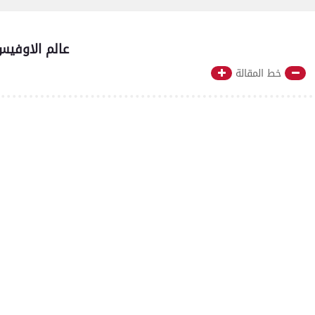
مايكروسوفت أوفيس ‏ Microsoft Office | عالم الا
خط المقالة