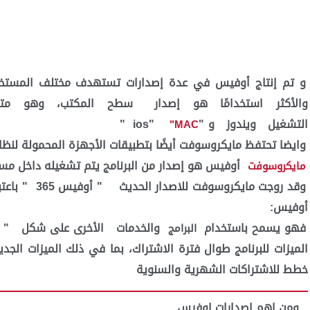
و تم إنتاج أوفيس في عدة إصدارات تستهدف مختلف المستخدمين
والأكثر استخدامًا هو إصدار
سطح المكتب، وهو متاح
التشغيل
ويندوز
و
"
ios"
"
MAC"
وايضا تحتفظ مايكروسوفت أيضًا بتطبيقات الأجهزة المحمولة لنظ
أوفيس هو إصدار من البرنامج يتم تشغيله داخل مستعر
مايكروسوفت
وقد روجت مايكروسوفت للاصدار الحديث
"
أوفيس 365
"
باعت
أوفيس:
فهو يسمح باستخدام
والخدمات
الأخرى على شكل
"
البرامج
الميزات للبرنامج طوال فترة الاشتراك، بما في ذلك الميزات الج
خطط للاشتراكات الشهرية والسنوية
ومن اهم اصدارات اوفيس