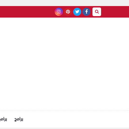
برامج
برام