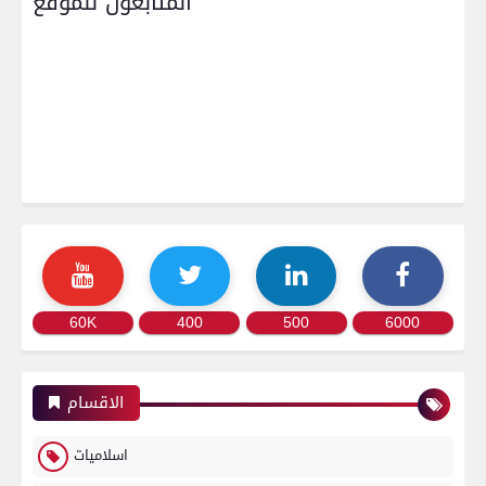
المتابعون للموقع
60K
400
500
6000
الاقسام
اسلاميات