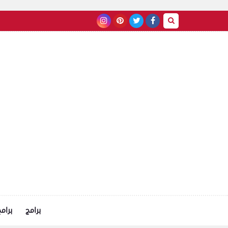
برامج
برام