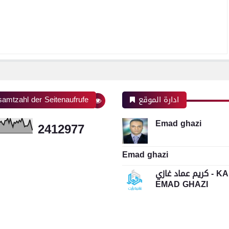
ادارة الموقع
amtzahl der Seitenaufrufe
Emad ghazi
2
4
1
2
9
7
7
Emad ghazi
كريم عماد غازي - KAREEM
EMAD GHAZI