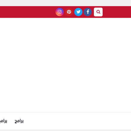
برامج
برام