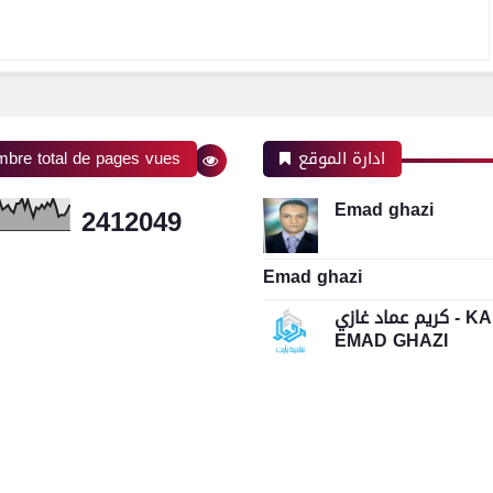
ادارة الموقع
bre total de pages vues
Emad ghazi
2
4
1
2
0
4
9
Emad ghazi
كريم عماد غازي - KAREEM
EMAD GHAZI